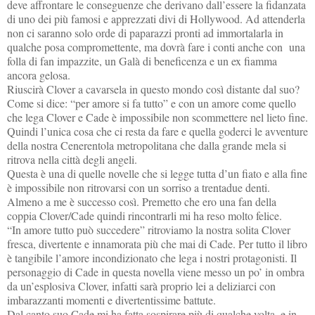
deve affrontare le conseguenze che derivano dall’essere la fidanzata
di uno dei più famosi e apprezzati divi di Hollywood. Ad attenderla
non ci saranno solo orde di paparazzi pronti ad immortalarla in
qualche posa compromettente, ma dovrà fare i conti anche con
una
folla di fan impazzite, un Galà di beneficenza e un ex fiamma
ancora gelosa.
Riuscirà Clover a cavarsela in questo mondo così distante dal suo?
Come si dice: “per amore si fa tutto” e con un amore come quello
che lega Clover e Cade è impossibile non scommettere nel lieto fine.
Quindi l’unica cosa che ci resta da fare e quella goderci le avventure
della nostra Cenerentola metropolitana che dalla grande mela si
ritrova nella città degli angeli.
Questa è una di quelle novelle che si legge tutta d’un fiato e alla fine
è impossibile non ritrovarsi con un sorriso a trentadue denti.
Almeno a me è successo così. Premetto che ero una fan della
coppia Clover/Cade quindi rincontrarli mi ha reso molto felice.
“In amore tutto può succedere” ritroviamo la nostra solita Clover
fresca, divertente e innamorata più che mai di Cade. Per tutto il libro
è tangibile l’amore incondizionato che lega i nostri protagonisti. Il
personaggio di Cade in questa novella viene messo un po’ in ombra
da un’esplosiva Clover, infatti sarà proprio lei a deliziarci con
imbarazzanti momenti e divertentissime battute.
Dal canto suo Cade mi ha fatta sospirare più di qualche volta, e in