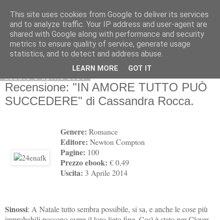
This site uses cookies from Google to deliver its services
and to analyze traffic. Your IP address and user-agent are
shared with Google along with performance and security
metrics to ensure quality of service, generate usage
statistics, and to detect and address abuse.
LEARN MORE
GOT IT
sabato 5 aprile 2014
Recensione: "IN AMORE TUTTO PUÒ
SUCCEDERE" di Cassandra Rocca.
Genere:
Romance
Editore:
Newton Compton
Pagine:
100
Prezzo ebook:
€ 0,49
Uscita:
3 Aprile 2014
Sinossi
: A Natale tutto sembra possibile, si sa, e anche le cose più
improbabili possono avere il loro lieto fine. Così è stato per Clover