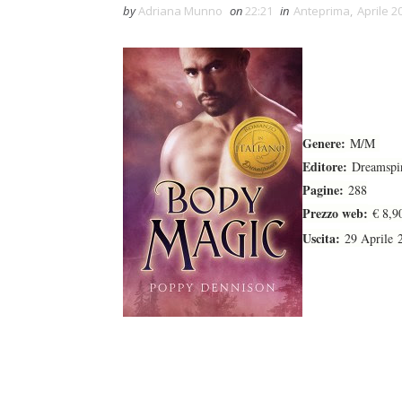
by
Adriana Munno
on
22:21
in
Anteprima
,
Aprile 2
Genere:
M/M
Editore:
Dreamspin
Pagine:
288
Prezzo web:
€ 8,9
Uscita:
29 Aprile