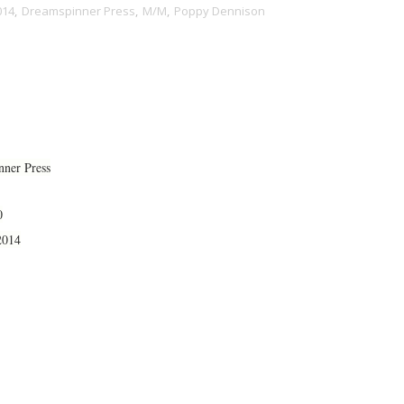
014
,
Dreamspinner Press
,
M/M
,
Poppy Dennison
ner Press
0
2014