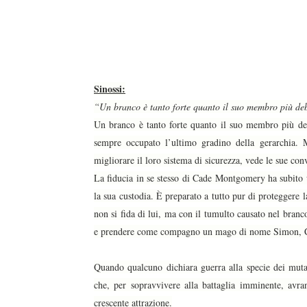
duso/#sthash.Y3EQJmde.dpuf
duso/#sthash.Y3EQJmde.dpuf
duso/#sthash.Y3EQJmde.dpuf
duso/#sthash.Y3EQJmde.dpuf
duso/#sthash.Y3EQJmde.dpuf
Sinossi:
“Un branco è tanto forte quanto il suo membro più de
Un branco è tanto forte quanto il suo membro più deb
sempre occupato l’ultimo gradino della gerarchia.
migliorare il loro sistema di sicurezza, vede le sue con
La fiducia in se stesso di Cade Montgomery ha subito u
la sua custodia. È preparato a tutto pur di proteggere 
non si fida di lui, ma con il tumulto causato nel bran
e prendere come compagno un mago di nome Simon, Ca
Quando qualcuno dichiara guerra alla specie dei mut
che, per sopravvivere alla battaglia imminente, avran
crescente attrazione.