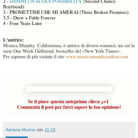
2 -
DAMMI UN'ALTRA POSSIBILITA'
(Second Chance
Boyfriend)
3 - PROMETTIMI CHE MI AMERAI (Three Broken Promises)
3,5 - Drew + Fable Forever
4 - Four Years Later
L'autrice:
Monica Murphy.
Californiana, è autrice di diversi romanzi, tra cui la
serie One Week Girlfriend, bestseller del «New York Times».
Per saperne di più visitate il sito
www.monicamurphyauthor.com
Se ti piace
questa anteprima
clicca
+1
g
Commenta il post per farci sapere la tua opinione!
Adriana Munno
alle
11:16