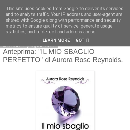
This site uses cookies from Google to deliver its services
and to analyze traffic. Your IP address and user-agent are
shared with Google along with performance and security
metrics to ensure quality of service, generate usage
statistics, and to detect and address abuse.
LEARN MORE
GOT IT
martedì 7 giugno 2016
Anteprima: "IL MIO SBAGLIO
PERFETTO" di Aurora Rose Reynolds.