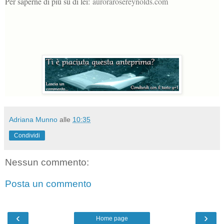
Per saperne di più su di lei:
aurorarosereynolds.com
Adriana Munno
alle
10:35
Condividi
Nessun commento:
Posta un commento
‹
›
Home page