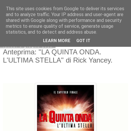
This site uses cookies from Google to deliver its services
and to analyze traffic. Your IP address and user-agent are
shared with Google along with performance and security
metrics to ensure quality of service, generate usage
statistics, and to detect and address abuse.
LEARN MORE
GOT IT
lunedì 6 giugno 2016
Anteprima: "LA QUINTA ONDA.
L'ULTIMA STELLA" di Rick Yancey.