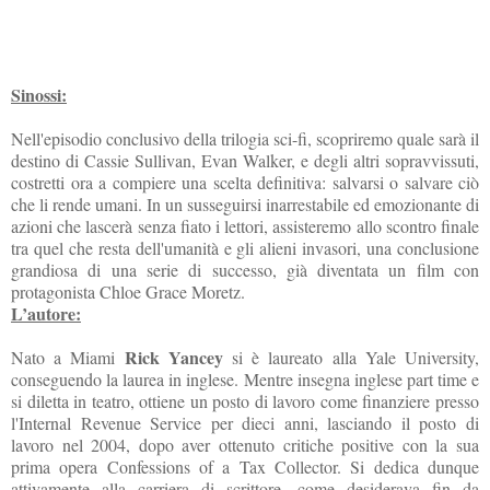
Sinossi:
Nell'episodio conclusivo della trilogia sci-fi, scopriremo quale sarà il
destino di Cassie Sullivan, Evan Walker, e degli altri sopravvissuti,
costretti ora a compiere una scelta definitiva: salvarsi o salvare ciò
che li rende umani. In un susseguirsi inarrestabile ed emozionante di
azioni che lascerà senza fiato i lettori, assisteremo allo scontro finale
tra quel che resta dell'umanità e gli alieni invasori, una conclusione
grandiosa di una serie di successo, già diventata un film con
protagonista Chloe Grace Moretz.
L’autore:
Rick Yancey
Nato a Miami
si è laureato alla Yale University,
conseguendo la laurea in inglese. Mentre insegna inglese part time e
si diletta in teatro, ottiene un posto di lavoro come finanziere presso
l'Internal Revenue Service per dieci anni, lasciando il posto di
lavoro nel 2004, dopo aver ottenuto critiche positive con la sua
prima opera Confessions of a Tax Collector. Si dedica dunque
attivamente alla carriera di scrittore, come desiderava fin da