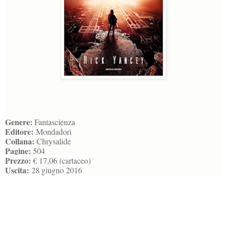
Genere:
Fantascienza
Editore:
Mondadori
Collana:
Chrysalide
Pagine:
504
Prezzo:
€ 17,06 (cartaceo)
Uscita:
28 giugno 2016