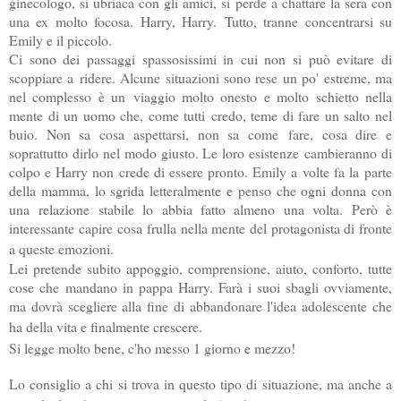
ginecologo, si ubriaca con gli amici, si perde a chattare la sera con
una ex molto focosa. Harry, Harry.
Tutto, tranne concentrarsi su
Emily e il piccolo.
Ci sono dei passaggi spassosissimi in cui non si può evitare di
scoppiare a ridere. Alcune situazioni sono rese un po' estreme, ma
nel complesso è un
viaggio molto onesto e molto schietto nella
mente di un uomo che, come tutti credo, teme di fare un salto nel
buio. Non sa cosa aspettarsi, non sa come fare, cosa dire e
soprattutto dirlo nel modo giusto. Le loro esistenze cambieranno di
colpo e Harry non crede di essere pronto. Emily a volte fa la parte
della mamma, lo sgrida letteralmente e penso che ogni donna con
una relazione stabile lo abbia fatto almeno una volta. Però è
interessante capire cosa frulla nella mente del protagonista di fronte
a queste emozioni.
Lei pretende subito appoggio, comprensione, aiuto, conforto, tutte
cose che mandano in pappa Harry. Farà i suoi sbagli ovviamente,
ma dovrà scegliere alla fine di abbandonare l'idea adolescente che
ha della vita e finalmente crescere.
Si legge molto bene, c'ho messo 1 giorno e mezzo!
Lo consiglio a chi si trova in questo tipo di situazione, ma anche a