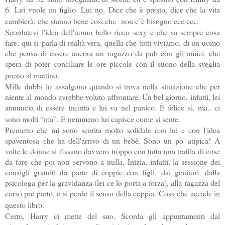
6. Lei vuole un figlio. Lui no.
Dice che è presto, dice che la vita
cambierà, che stanno bene così,che
non c’è bisogno ecc ecc.
Scordatevi l'idea dell'uomo bello ricco sexy e che sa sempre cosa
fare, qui si parla di realtà vera, quella che tutti viviamo, di un uomo
che pensa di essere ancora un ragazzo da pub con gli amici, che
spera di poter conciliare le ore piccole con il suono della sveglia
presto al mattino.
Mille dubbi lo assalgono quando si trova nella situazione che per
niente al mondo avrebbe voluto affrontare. Un bel giorno, infatti, lei
annuncia di essere incinta e lui va nel panico. È felice sì, ma.. ci
sono molti “ma”. E nemmeno lui capisce come si sente.
Premetto che mi sono sentita molto solidale con lui e con l'idea
spaventosa che ha dell'arrivo di un bebè. Sono un po' atipica! A
volte le donne si fissano davvero troppo con tutta una trafila di cose
da fare che poi non servono a nulla. Inizia, infatti, la sessione dei
consigli gratuiti da parte di coppie con figli, dai genitori, dalla
psicologa per la gravidanza (lei ce lo porta a forza), alla ragazza del
corso pre parto, e si perde il senso della coppia. Cosa che accade in
questo libro.
Certo, Harry ci mette del suo. Scorda gli appuntamenti dal