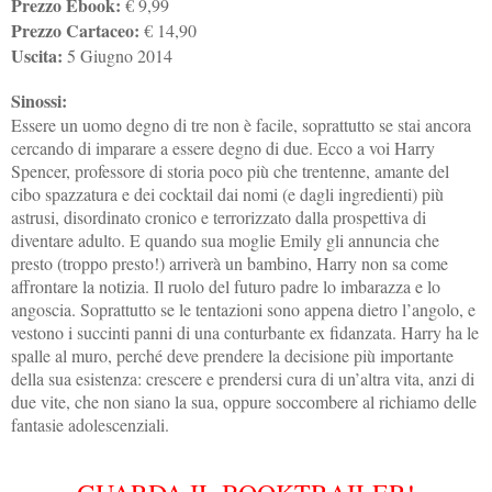
Prezzo Ebook:
€ 9,99
Prezzo Cartaceo:
€ 14,90
Uscita:
5 Giugno 2014
Sinossi:
Essere un uomo degno di tre non è facile, soprattutto se stai ancora
cercando di imparare a essere degno di due. Ecco a voi Harry
Spencer, professore di storia poco più che trentenne, amante del
cibo spazzatura e dei cocktail dai nomi (e dagli ingredienti) più
astrusi, disordinato cronico e terrorizzato dalla prospettiva di
diventare adulto. E quando sua moglie Emily gli annuncia che
presto (troppo presto!) arriverà un bambino, Harry non sa come
affrontare la notizia. Il ruolo del futuro padre lo imbarazza e lo
angoscia. Soprattutto se le tentazioni sono appena dietro l’angolo, e
vestono i succinti panni di una conturbante ex fidanzata. Harry ha le
spalle al muro, perché deve prendere la decisione più importante
della sua esistenza: crescere e prendersi cura di un’altra vita, anzi di
due vite, che non siano la sua, oppure soccombere al richiamo delle
fantasie adolescenziali.