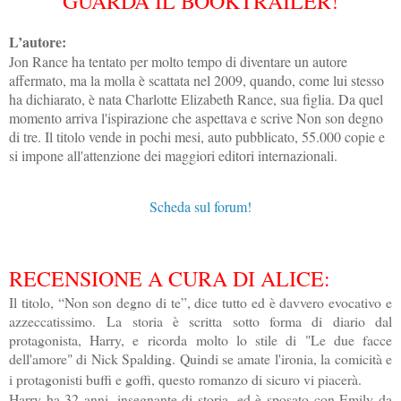
GUARDA IL BOOKTRAILER!
L’autore:
Jon Rance ha tentato per molto tempo di diventare un autore
affermato, ma la molla è scattata nel 2009, quando, come lui stesso
ha dichiarato, è nata Charlotte Elizabeth Rance, sua figlia. Da quel
momento arriva l'ispirazione che aspettava e scrive Non son degno
di tre. Il titolo vende in pochi mesi, auto pubblicato, 55.000 copie e
si impone all'attenzione dei maggiori editori internazionali.
Scheda sul forum!
RECENSIONE A CURA DI ALICE:
Il titolo, “Non son degno di te”, dice tutto ed è davvero evocativo e
azzeccatissimo. La storia è scritta sotto forma di diario dal
protagonista, Harry, e ricorda
molto lo stile di "Le due facce
dell'amore" di Nick Spalding. Quindi se amate l'ironia, la comicità e
i protagonisti buffi e goffi, questo romanzo di sicuro vi piacerà.
Harry ha 32 anni, insegnante di storia, ed è sposato con Emily da