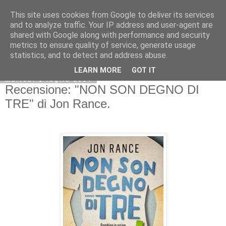
This site uses cookies from Google to deliver its services
and to analyze traffic. Your IP address and user-agent are
shared with Google along with performance and security
metrics to ensure quality of service, generate usage
statistics, and to detect and address abuse.
LEARN MORE
GOT IT
martedì 1 luglio 2014
Recensione: "NON SON DEGNO DI
TRE" di Jon Rance.