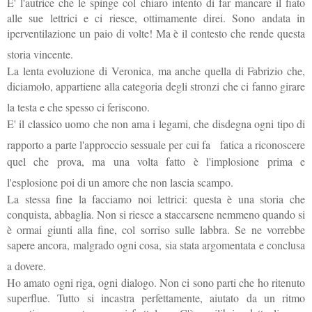
E' l'autrice che le spinge col chiaro intento di far mancare il fiato
alle sue lettrici e ci riesce, ottimamente direi. Sono andata in
iperventilazione un paio di volte! Ma è il contesto che rende questa
storia vincente.
La lenta evoluzione di Veronica, ma anche quella di Fabrizio che,
diciamolo, appartiene alla categoria degli stronzi che ci fanno girare
la testa e che spesso ci feriscono.
E' il classico uomo che non ama i legami, che disdegna ogni tipo di
rapporto a parte l'approccio sessuale per cui fa
fatica a riconoscere
quel che prova, ma una volta fatto è l'implosione prima e
l'esplosione poi di un amore che non lascia scampo.
La stessa fine la facciamo noi lettrici: questa è una storia che
conquista, abbaglia. Non si riesce a staccarsene nemmeno quando si
è ormai giunti alla fine, col sorriso sulle labbra. Se ne vorrebbe
sapere ancora, malgrado ogni cosa, sia stata argomentata e conclusa
a dovere.
Ho amato ogni riga, ogni dialogo. Non ci sono parti che ho ritenuto
superflue. Tutto si incastra perfettamente, aiutato da un ritmo