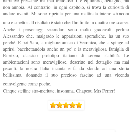
narrativo pressante ma mai frettoloso. C'è equilibrio, dettaglio, ma
non annoia. Al contrario, in ogni capitolo, si trova la curiosità di
andare avanti. Mi sono ripetuta per una mattinata intera: «Ancora
uno e smetto». Il risultato è stato che l'ho finito in quattro ore scarse.
Anche i personaggi secondari sono molto gradevoli, perfino
Alessandro che, malgrado le apparizioni sporadiche, ha un suo
perché. E poi Sara, la migliore amica di Veronica, che la spinge ad
aprirsi, bacchettandola anche un po' e la meravigliosa famiglia di
Fabrizio, classico prototipo italiano di serena stabilità. Le
ambientazioni sono meravigliose, descritte nel dettaglio ma mai
pesanti: la nostra Italia incanta e fa da sfondo ad una storia
bellissima, donando il suo prezioso fascino ad una vicenda
coinvolgente come poche.
Cinque stelline stra-meritate, insomma. Chapeau Mr
s Ferrer!