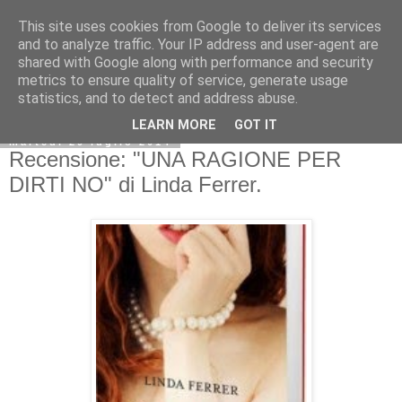
This site uses cookies from Google to deliver its services
and to analyze traffic. Your IP address and user-agent are
shared with Google along with performance and security
metrics to ensure quality of service, generate usage
statistics, and to detect and address abuse.
LEARN MORE
GOT IT
martedì 29 luglio 2014
Recensione: "UNA RAGIONE PER
DIRTI NO" di Linda Ferrer.