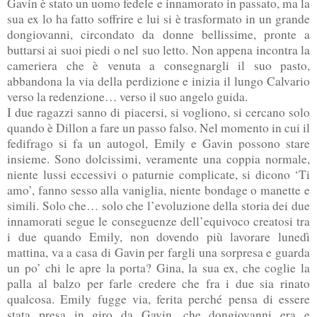
Gavin è stato un uomo fedele e innamorato in passato, ma la
sua ex lo ha fatto soffrire e lui si è trasformato in un grande
dongiovanni, circondato da donne bellissime, pronte a
buttarsi ai suoi piedi o nel suo letto. Non appena incontra la
cameriera che è venuta a consegnargli il suo pasto,
abbandona la via della perdizione e inizia il lungo Calvario
verso la redenzione… verso il suo angelo guida.
I due ragazzi sanno di piacersi, si vogliono, si cercano solo
quando è Dillon a fare un passo falso. Nel momento in cui il
fedifrago si fa un autogol, Emily e Gavin possono stare
insieme. Sono dolcissimi, veramente una coppia normale,
niente lussi eccessivi o paturnie complicate, si dicono ‘Ti
amo’,
fanno sesso alla vaniglia, niente bondage o manette e
simili. Solo che… solo che l’evoluzione della storia dei due
innamorati segue le conseguenze dell’equivoco creatosi tra
i due quando Emily, non dovendo più lavorare lunedì
mattina, va a casa di Gavin per fargli una sorpresa e guarda
un po’ chi le apre la porta? Gina, la sua ex, che coglie la
palla al balzo per farle credere che fra i due sia rinato
qualcosa. Emily fugge via, ferita perché pensa di essere
stata presa in giro da Gavin, che dongiovanni era e