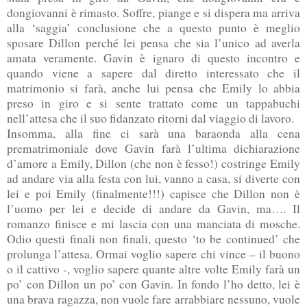
dongiovanni è rimasto. Soffre, piange e si dispera ma arriva
alla ‘saggia’ conclusione che a questo punto è meglio
sposare Dillon perché lei pensa che sia l’unico ad averla
amata veramente. Gavin è ignaro di questo incontro e
quando viene a sapere dal diretto interessato che il
matrimonio si farà, anche lui pensa che Emily lo abbia
preso in giro e si sente trattato come un tappabuchi
nell’attesa che il suo fidanzato ritorni dal viaggio di lavoro.
Insomma, alla fine ci sarà una baraonda alla cena
prematrimoniale dove Gavin farà l’ultima dichiarazione
d’amore a Emily, Dillon (che non è fesso!) costringe Emily
ad andare via alla festa con lui, vanno a casa, si diverte con
lei e poi Emily (finalmente!!!) capisce che Dillon non è
l’uomo per lei e decide di andare da Gavin, ma…. Il
romanzo finisce e mi lascia con una manciata di mosche.
Odio questi finali non finali, questo ‘to be continued’ che
prolunga l’attesa. Ormai voglio sapere chi vince – il buono
o il cattivo -, voglio sapere quante altre volte Emily farà un
po’ con Dillon un po’ con Gavin. In fondo l’ho detto, lei è
una brava ragazza, non vuole fare arrabbiare nessuno, vuole