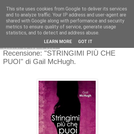
This site uses cookies from Google to deliver its services
and to analyze traffic. Your IP address and user-agent are
shared with Google along with performance and security
metrics to ensure quality of service, generate usage
statistics, and to detect and address abuse.
LEARN MORE
GOT IT
venerdì 18 luglio 2014
Recensione: "STRINGIMI PIÙ CHE
PUOI" di Gail McHugh.