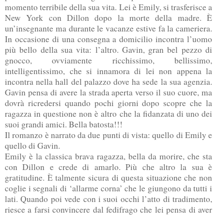
momento terribile della sua vita. Lei è Emily, si trasferisce a
New York con Dillon dopo la morte della madre. È
un’insegnante ma durante le vacanze estive fa la cameriera.
In occasione di una consegna a domicilio incontra l’uomo
più bello della sua vita: l’altro. Gavin, gran bel pezzo di
gnocco, ovviamente ricchissimo, bellissimo,
intelligentissimo, che si innamora di lei non appena la
incontra nella hall del palazzo dove ha sede la sua agenzia.
Gavin pensa di avere la strada aperta verso il suo cuore, ma
dovrà ricredersi quando pochi giorni dopo scopre che la
ragazza in questione non è altro che la fidanzata di uno dei
suoi grandi amici. Bella batosta!!!
Il romanzo è narrato da due punti di vista: quello di Emily e
quello di Gavin.
Emily è la classica brava ragazza, bella da morire, che sta
con Dillon e crede di amarlo. Più che altro la sua è
gratitudine. È talmente sicura di questa situazione che non
coglie i segnali di ‘allarme corna’ che le giungono da tutti i
lati. Quando poi vede con i suoi occhi l’atto di tradimento,
riesce a farsi convincere dal fedifrago che lei pensa di aver