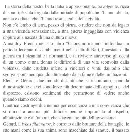
La storia della nostra bella Italia è appassionante, travolgente, ricca
di spunti; è stata forgiata dalla miriade di popoli che l’hanno abitata,
amata e odiata, che l’hanno resa la culla della civiltà.
Non c’è lembo di terra, pezzo di pietra, o rudere che non sia legato
a una vicenda sensazionale, a una guerra ingaggiata con violenza
oppure alla nascita di una cultura nuova.
Anna Joy French nel suo libro “Cuore normanno” individua un
periodo fervente di cambiamenti nella città di Bari, funestata dalla
guerra tra i bizantini e i normanni, e fa rivivere attraverso gli occhi
di un uomo e una donna le difficoltà di una vita sconvolta dalla
violenza, dalle crudeltà inferte a vincitori e vinti, dall’odio che
sgorga spontaneo quando alimentato dalla fame e delle umiliazioni.
Elena e Gérard, due mondi distanti che si incontrano, sono la
dimostrazione che ci sono forze più determinate dell’orgoglio e
del
disprezzo, esistono sentimenti che permettono di vedere anche
quando siamo ciechi.
L’autrice costringe due nemici per eccellenza a una convivenza che
si dimostra ancora più difficile perché improntata al rispetto,
all’attrazione e all’amore, che spaventano più dell’avversione.
Gérard, il
lykos filaimatos
, è corrotto dalle brutture della battaglie, le
sue mani come la sua anima sono macchiate dal sangue, il passato