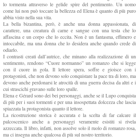
lo tormenta attraverso le gelide spire del pentimento. Un uomo
come lui non può toccare la bellezza ed Elena è quanto di più puro
abbia visto nella sua vita.
La bella bizantina, però, è anche una donna appassionata, di
carattere, una creatura di carne e sangue con una testa che lo
affascina e un corpo che lo eccita. Non è un fantasma, effimero e
intoccabile, ma una donna che lo desidera anche quando crede di
odiarlo.
I contrasti creati dall’autrice, che minano alla realizzazione di un
sentimento, rendono “Cuore normanno” un romanzo che si legge
con il cuore in gola. Il lettore spera, soffre e gioisce con i
protagonisti, che non devono solo conquistare la pace tra di loro, ma
devono anche perdonarsi le atrocità di una guerra decisa da altri e i
cui strascichi gravano sulle loro spalle.
Elena e Gérard sono dei bei personaggi, anche se il Lupo conquista
di più per i suoi tormenti e per una insospettata dolcezza che lascia
spiazzata la protagonista quanto il lettore.
La ricostruzione storica è accurata e la scelta di far calcare il
palcoscenico anche a personaggi veramente esistiti si rivela
azzeccata. Il libro, infatti, non assolve solo il ruolo di romanzo rosa,
ma ci insegna anche qualcosa di più sul nostro territorio.