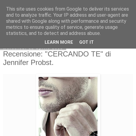
This site uses cookies from Google to deliver its services
and to analyze traffic. Your IP address and user-agent are
shared with Google along with performance and security
metrics to ensure quality of service, generate usage
statistics, and to detect and address abuse.
LEARN MORE
GOT IT
mercoledì 22 aprile 2015
Recensione: "CERCANDO TE" di
Jennifer Probst.