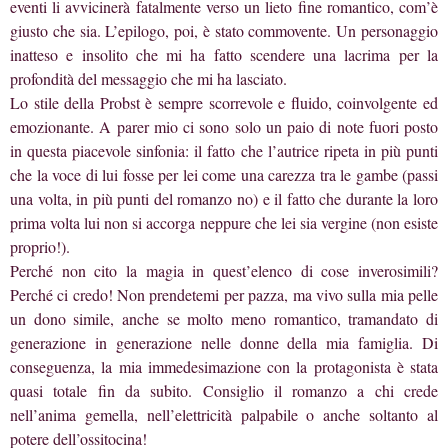
eventi li avvicinerà fatalmente verso un lieto fine romantico, com’è
giusto che sia. L’epilogo, poi, è stato commovente. Un personaggio
inatteso e insolito che mi ha fatto scendere una lacrima per la
profondità del messaggio che mi ha lasciato.
Lo stile della Probst è sempre scorrevole e fluido, coinvolgente ed
emozionante. A parer mio ci sono solo un paio di note fuori posto
in questa piacevole sinfonia: il fatto che l’autrice ripeta in più punti
che la voce di lui fosse per lei come una carezza tra le gambe (passi
una volta, in più punti del romanzo no) e il fatto che durante la loro
prima volta lui non si accorga neppure che lei sia vergine (non esiste
proprio!).
Perché non cito la magia in quest’elenco di cose inverosimili?
Perché ci credo! Non prendetemi per pazza, ma vivo sulla mia pelle
un dono simile, anche se molto meno romantico, tramandato di
generazione in generazione nelle donne della mia famiglia. Di
conseguenza, la mia immedesimazione con la protagonista è stata
quasi totale fin da subito. Consiglio il romanzo a chi crede
nell’anima gemella, nell’elettricità palpabile o anche soltanto al
potere dell’ossitocina!