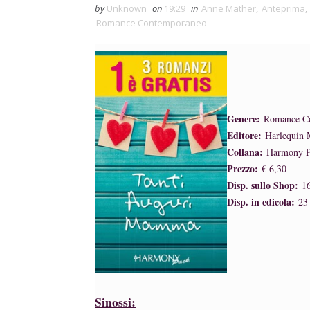
by
Unknown
on
19:29
in
Anne Mather
,
Anteprima
,
Romance Contemporaneo
Genere:
Romance C
Editore:
Harlequin 
Collana:
Harmony P
Prezzo:
€ 6,30
Disp. sullo Shop:
16
Disp. in edicola:
23 
Sinossi: