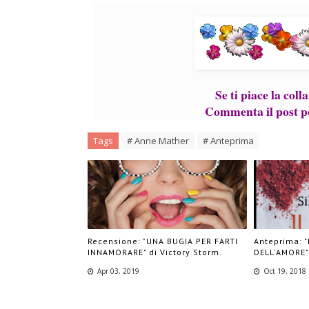
Se ti piace la co
Commenta il post pe
Tags
# Anne Mather
# Anteprima
Recensione: "UNA BUGIA PER FARTI
Anteprima: 
INNAMORARE" di Victory Storm.
DELL'AMORE" 
Apr 03, 2019
Oct 19, 2018