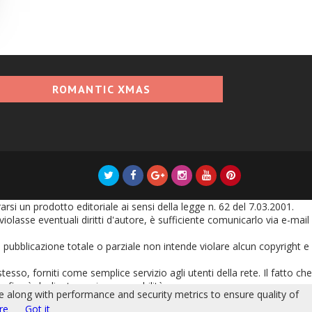
ROMANTIC XMAS
i un prodotto editoriale ai sensi della legge n. 62 del 7.03.2001.
olasse eventuali diritti d'autore, è sufficiente comunicarlo via e-mail
oro pubblicazione totale o parziale non intende violare alcun copyright e
tesso, forniti come semplice servizio agli utenti della rete. Il fatto che
grafica è declinata ogni responsabilità.
le along with performance and security metrics to ensure quality of
nserito vincola l'autore dello stesso ad ogni eventuale responsabilità
re
Got it