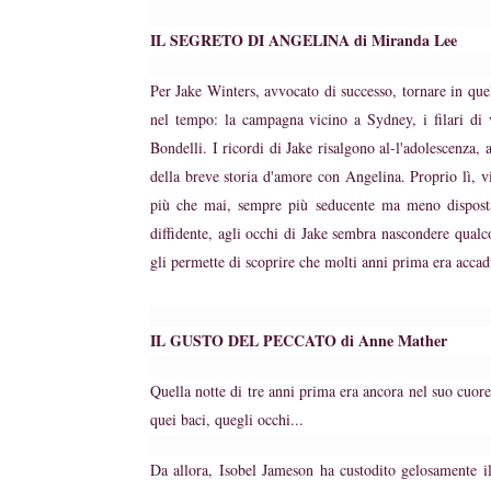
IL SEGRETO DI ANGELINA di Miranda Lee
Per Jake Winters, avvocato di successo, tornare in qu
duso/#sthash.Y3EQJmde.dpuf
duso/#sthash.Y3EQJmde.dpuf
duso/#sthash.Y3EQJmde.dpuf
duso/#sthash.Y3EQJmde.dpuf
duso/#sthash.Y3EQJmde.dpuf
nel tempo: la campagna vicino a Sydney, i filari di 
Bondelli. I ricordi di Jake risalgono al-l'adolescenza, 
della breve storia d'amore con Angelina. Proprio lì, v
più che mai, sempre più seducente ma meno disposta d
diffidente, agli occhi di Jake sembra nascondere qualc
gli permette di scoprire che molti anni prima era accad
IL GUSTO DEL PECCATO di Anne Mather
Quella notte di tre anni prima era ancora nel suo cuor
quei baci, quegli occhi...
Da allora, Isobel Jameson ha custodito gelosamente i