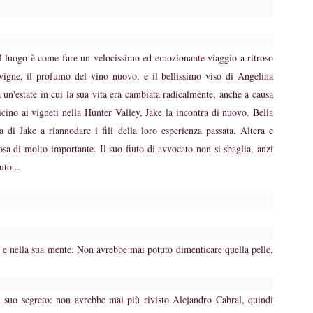
el luogo è come fare un velocissimo ed emozionante viaggio a ritroso
vigne, il profumo del vino nuovo, e il bellissimo viso di Angelina
a un'estate in cui la sua vita era cambiata radicalmente, anche a causa
icino ai vigneti nella Hunter Valley, Jake la incontra di nuovo. Bella
i Jake a riannodare i fili della loro esperienza passata. Altera e
osa di molto importante. Il suo fiuto di avvocato non si sbaglia, anzi
uto...
e e nella sua mente. Non avrebbe mai potuto dimenticare quella pelle,
l suo segreto: non avrebbe mai più rivisto Alejandro Cabral, quindi