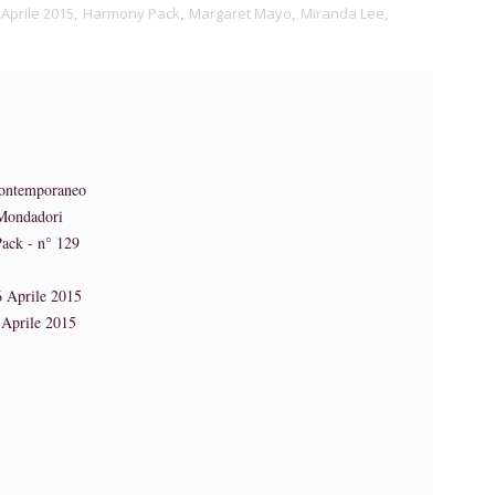
Aprile 2015
,
Harmony Pack
,
Margaret Mayo
,
Miranda Lee
,
ontemporaneo
Mondadori
ack - n° 129
 Aprile 2015
Aprile 2015