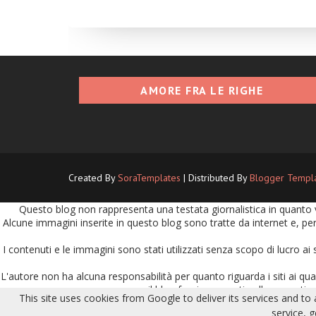
AMORE FRA LE RIGHE
Created By
SoraTemplates
| Distributed By
Blogger Templ
Questo blog non rappresenta una testata giornalistica in quanto v
Alcune immagini inserite in questo blog sono tratte da internet e, per
I contenuti e le immagini sono stati utilizzati senza scopo di lucro ai 
L'autore non ha alcuna responsabilità per quanto riguarda i siti ai quali
il blog fornisca questi collegamenti no
This site uses cookies from Google to deliver its services and to
L'autore del sito non ha alcuna responsabilità per le segnalazioni ri
service, 