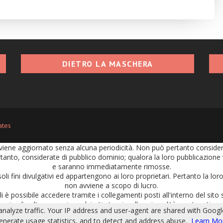
DIETRO LA MASCHERA
ates
iene aggiornato senza alcuna periodicità. Non può pertanto considerars
tanto, considerate di pubblico dominio; qualora la loro pubblicazione vi
e saranno immediatamente rimosse.
soli fini divulgativi ed appartengono ai loro proprietari. Pertanto la l
non avviene a scopo di lucro.
 è possibile accedere tramite i collegamenti posti all'interno del sito s
n implica l'approvazione dei siti stessi, sulla cui qualità, contenuti e 
 analyze traffic. Your IP address and user-agent are shared with Goog
portate nei commenti e per i loro contenuti. Ciascun commento o post i
generate usage statistics, and to detect and address abuse.
Learn Mo