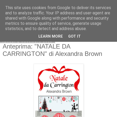
This site uses cookies from Google to deliver its services
and to analyze traffic. Your IP address and user-agent are
shared with Google along with performance and security
metrics to ensure quality of service, generate usage
statistics, and to detect and address abuse.
LEARN MORE
GOT IT
lunedì 2 novembre 2015
Anteprima: "NATALE DA
CARRINGTON" di Alexandra Brown