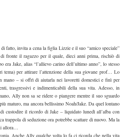
di fatto, invita a cena la figlia Lizzie e il suo “amico speciale”
i fronte il ragazzo per il quale, dieci anni prima, rischiò di
 era Jake, alias “l’allievo carino dell’ultimo anno”, lo stesso
i tema) per attirare l’attenzione della sua giovane prof… Lo
n mano – si offrì di aiutarla nei lavoretti domestici e finì per
nti, trasgressivi e indimenticabili della sua vita. Adesso, in
mano, Ally non sa se ridere o piangere mentre il suo sguardo
, più maturo, ma ancora bellissimo Noah/Jake. Da quel lontano
 custodire il ricordo di Jake – liquidato lunedì all’alba con
ica trappola di seduzione ora potrebbe scattare di nuovo. Ma la
di allora…
ronia, Anche Ally qualche volta lo fa ci ricorda che nella vita