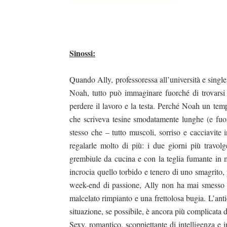
Sinossi:
Quando Ally, professoressa all’università e single 
Noah, tutto può immaginare fuorché di trovarsi d
perdere il lavoro e la testa. Perché Noah un tempo
che scriveva tesine smodatamente lunghe (e fuor
stesso che – tutto muscoli, sorriso e cacciavite i
regalarle molto di più: i due giorni più travolge
grembiule da cucina e con la teglia fumante in 
incrocia quello torbido e tenero di uno smagrito
week-end di passione, Ally non ha mai smesso di
malcelato rimpianto e una frettolosa bugia. L’ant
situazione, se possibile, è ancora più complicata 
Sexy, romantico, scoppiettante di intelligenza e i