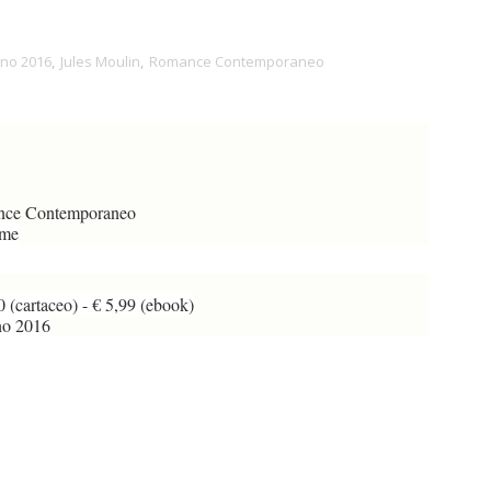
no 2016
,
Jules Moulin
,
Romance Contemporaneo
ce Contemporaneo
me
 (cartaceo) - € 5,99 (ebook)
no 2016