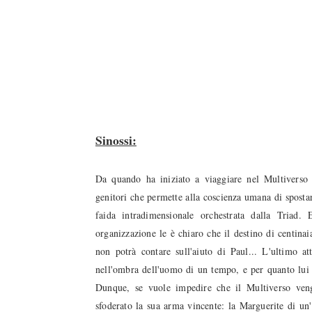
duso/#sthash.Y3EQJmde.dpuf
duso/#sthash.Y3EQJmde.dpuf
duso/#sthash.Y3EQJmde.dpuf
duso/#sthash.Y3EQJmde.dpuf
duso/#sthash.Y3EQJmde.dpuf
Sinossi:
Da quando ha iniziato a viaggiare nel Multiverso g
genitori che permette alla coscienza umana di spostar
faida intradimensionale orchestrata dalla Triad.
organizzazione le è chiaro che il destino di centina
non potrà contare sull'aiuto di Paul... L'ultimo a
nell'ombra dell'uomo di un tempo, e per quanto lui 
Dunque, se vuole impedire che il Multiverso ven
sfoderato la sua arma vincente: la Marguerite di un'