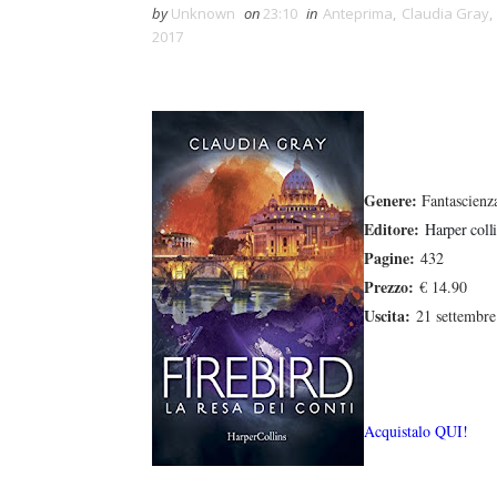
by
Unknown
on
23:10
in
Anteprima
,
Claudia Gray
,
2017
Genere:
Fantascienz
Editore:
Harper coll
Pagine:
432
Prezzo:
€ 14.90
Uscita:
21 settembr
Acquistalo QUI!