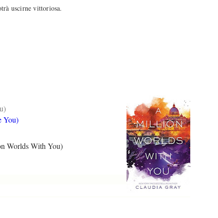
trà uscirne vittoriosa.
u)
e You)
n Worlds With You)