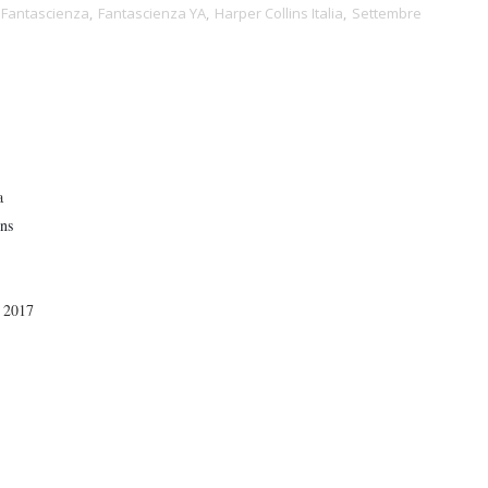
Fantascienza
,
Fantascienza YA
,
Harper Collins Italia
,
Settembre
a
ins
e 2017