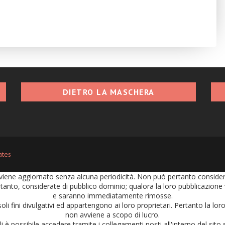
DIETRO LA MASCHERA
ates
iene aggiornato senza alcuna periodicità. Non può pertanto considerars
tanto, considerate di pubblico dominio; qualora la loro pubblicazione vi
e saranno immediatamente rimosse.
soli fini divulgativi ed appartengono ai loro proprietari. Pertanto la l
non avviene a scopo di lucro.
 è possibile accedere tramite i collegamenti posti all'interno del sito s