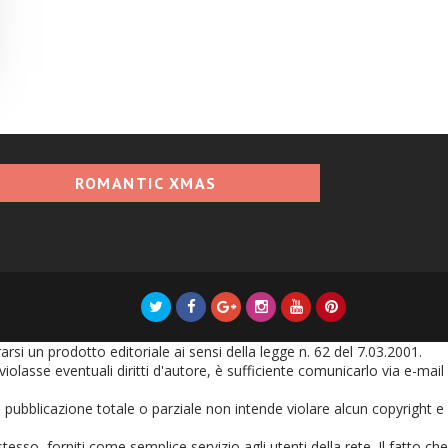
ROMANTIC XMAS
i un prodotto editoriale ai sensi della legge n. 62 del 7.03.2001.
olasse eventuali diritti d'autore, è sufficiente comunicarlo via e-mail
oro pubblicazione totale o parziale non intende violare alcun copyright e
tesso, forniti come semplice servizio agli utenti della rete. Il fatto che