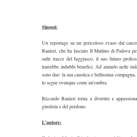
Sinossi:
Un reportage su un pericoloso evaso dal carcer
duso/#sthash.Y3EQJmde.dpuf
duso/#sthash.Y3EQJmde.dpuf
duso/#sthash.Y3EQJmde.dpuf
duso/#sthash.Y3EQJmde.dpuf
duso/#sthash.Y3EQJmde.dpuf
Ranieri, che ha lasciato Il Mattino di Padova per 
sulle tracce del fuggiasco, il suo futuro profes
trarrebbe indubbi benefici. Ad aiutarlo nelle ind
sono due: la sua caustica e bellissima compagna, 
lo segue ovunque come un’ombra.
Riccardo Ranieri torna a divertire e appassionar
giustizia e del perdono.
L’autore: