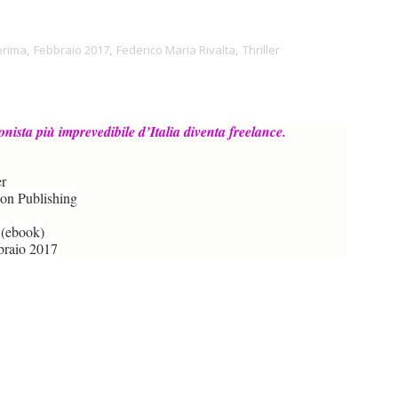
prima
,
Febbraio 2017
,
Federico Maria Rivalta
,
Thriller
ronista più imprevedibile d’Italia diventa freelance.
er
n Publishing
 (ebook)
raio 2017