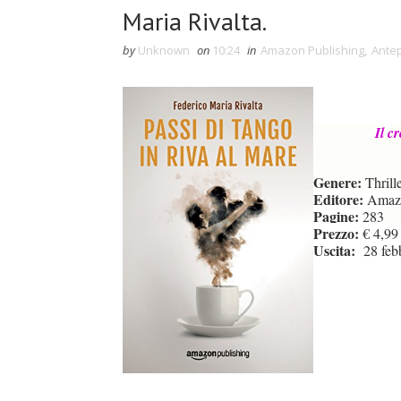
Maria Rivalta.
by
Unknown
on
10:24
in
Amazon Publishing
,
Ante
Il c
Genere:
Thrill
Editore:
Amazo
Pagine:
283
Prezzo:
€ 4,99
Uscita:
28 febb