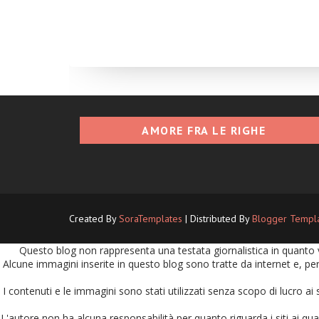
AMORE FRA LE RIGHE
Created By
SoraTemplates
| Distributed By
Blogger Templ
Questo blog non rappresenta una testata giornalistica in quanto v
Alcune immagini inserite in questo blog sono tratte da internet e, per
I contenuti e le immagini sono stati utilizzati senza scopo di lucro ai 
L'autore non ha alcuna responsabilità per quanto riguarda i siti ai quali