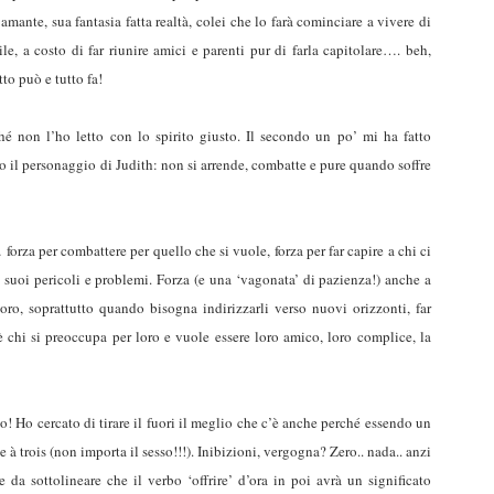
mante, sua fantasia fatta realtà, colei che lo farà cominciare a vivere di
e, a costo di far riunire amici e parenti pur di farla capitolare…. beh,
to può e tutto fa!
hé non l’ho letto con lo spirito giusto. Il secondo un po’ mi ha fatto
 il personaggio di Judith: non si arrende, combatte e pure quando soffre
rza per combattere per quello che si vuole, forza per far capire a chi ci
 i suoi pericoli e problemi. Forza (e una ‘vagonata’ di pazienza!) anche a
loro, soprattutto quando bisogna indirizzarli verso nuovi orizzonti, far
è chi si preoccupa per loro e vuole essere loro amico, loro complice, la
 Ho cercato di tirare il fuori il meglio che c’è anche perché essendo un
à trois (non importa il sesso!!!). Inibizioni, vergogna? Zero.. nada.. anzi
 da sottolineare che il verbo ‘offrire’ d’ora in poi avrà un significato