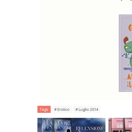
Tags
# Erotico
# Luglio 2014