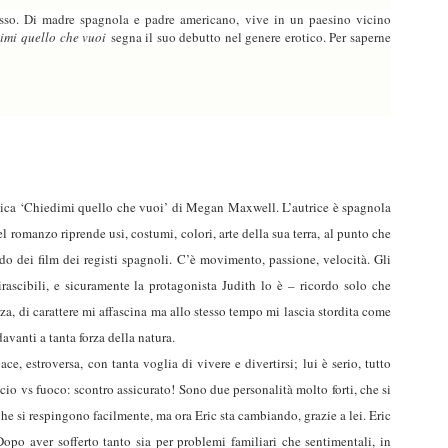
ccesso. Di madre spagnola e padre americano, vive in un paesino vicino
imi quello che vuoi
segna il suo debutto nel genere erotico. Per saperne
otica ‘Chiedimi quello che vuoi’ di Megan Maxwell. L’autrice è spagnola
 romanzo riprende usi, costumi, colori, arte della sua terra, al punto che
do dei film dei registi spagnoli. C’è movimento, passione, velocità. Gli
irascibili, e sicuramente la protagonista Judith lo è – ricordo solo che
rza, di carattere mi affascina ma allo stesso tempo mi lascia stordita come
avanti a tanta forza della natura.
ce, estroversa, con tanta voglia di vivere e divertirsi; lui è serio, tutto
io vs fuoco: scontro assicurato! Sono due personalità molto forti, che si
he si respingono facilmente, ma ora Eric sta cambiando, grazie a lei. Eric
opo aver sofferto tanto sia per problemi familiari che sentimentali, in