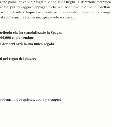
 suo padre, dove si è rifugiata, e non le dà tregua. L’attrazione reciproca
mente, più selvaggia e appagante che mai. Ma stavolta è Judith a dettare
i ai suoi desideri. Improvvisamente però un evento inaspettato costringe
ivata in Germania scopre una spiacevole sorpresa...
 trilogia che ha scandalizzato
la Spagna
00.000 copie vendute
i desideri sarà la sua unica regola
i nel regno del piacere
me lo que quieras, ahora y siempre)