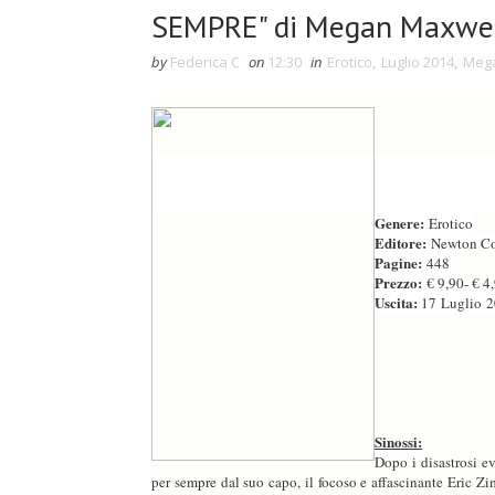
SEMPRE" di Megan Maxwel
by
Federica C
on
12:30
in
Erotico
,
Luglio 2014
,
Meg
Genere:
Erotico
Editore:
Newton C
Pagine:
448
Prezzo:
€ 9,90- € 4
Uscita:
17 Luglio 
Sinossi:
Dopo i disastrosi ev
per sempre dal suo capo, il focoso e affascinante Eric Z