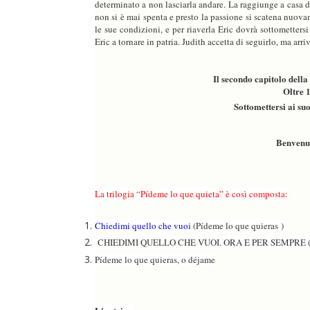
determinato a non lasciarla andare. La raggiunge a casa di
non si è mai spenta e presto la passione si scatena nuova
le sue condizioni, e per riaverla Eric dovrà sottometters
Eric a tornare in patria. Judith accetta di seguirlo, ma arr
Il secondo capitolo della
Oltre
1
Sottomettersi ai suo
Benvenut
La trilogia “Pídeme lo que quieta” è così composta:
Chiedimi quello che vuoi
(Pídeme lo que quieras )
CHIEDIMI QUELLO CHE VUOI. ORA E PER SEMPRE (Píde
Pídeme lo que quieras, o déjame