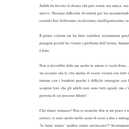
Judith ha trovato la donna che può essere sua amica, sua a
nuovo. Nessuna difficoltà diventerà per lui insormontabil
essendo Eric bellissimo, ricchissimo, intelligentissimo, tut
Il primo volume mi ha fatto sorridere sicuramente perc
piangere poiché ho vissuto i problemi dell’eroina. Ammiro
è forte.
Non si dovrebbe dirlo ma anche in amore ci vuole forza… fo
sta accanto che la vita merita di essere vissuta con tutti
trattare con i bambini perché è difficile interagire con 
duso/#sthash.Y3EQJmde.dpuf
duso/#sthash.Y3EQJmde.dpuf
duso/#sthash.Y3EQJmde.dpuf
duso/#sthash.Y3EQJmde.dpuf
duso/#sthash.Y3EQJmde.dpuf
scoprire loro che gli adulti non sono tutti uguali, ma c’
persona di cui possono fidarsi!
Che strano romanzo! Non so neanche dire se mi piace o no!
erotico, ci sono anche molte scene di sesso a due e ménage 
‘lo famo strano’ sembra ormai surclassato!!! Sicuramente