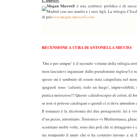
L'autrice:
Megan Maxwel
l è una scrittrice prolifica e di su
Madrid con suo marito e i suoi figli. La trilogia
Chied
di più
www.megan-maxwell.com
RECENSIONE A CURA DI ANTONELLA MICCIO:
‘Ora e per sempre’ è il secondo volume della trilogia er
(non lasciatevi ingannare dallo pseudonimo inglese!) e nel
spesso mi è sembrato di essere stata catapultata nel mon
spagnoli sono ‘calienti, todo un fuego’, imprevedibili, 
pratica motocross!!! Questo caleidoscopio di colori, di fo
se non si potesse catalogare e quindi ci si deve arrendere d
Il romanzo è la dicotomia dei due protagonisti: lei è viva
d’un pezzo, autoritario. Teutonico vs Mediterranea, ghiacc
scontrano molte volte, sono due poli che si attraggono e c
sta rompendo il muro che si ha costruito intorno a sé. D