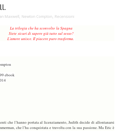
l.
an Maxwell
,
Newton Compton
,
Recensioni
La trilogia che ha sconvolto
la Spagna
Siete
sicuri di sapere già tutto sul sesso?
L'amore unisce. Il piacere puro trasforma.
ompton
,99 ebook
2014
enti che l’hanno portata al licenziamento, Judith decide di allontanarsi
immerman, che l’ha conquistata e travolta con la sua passione. Ma Eric è