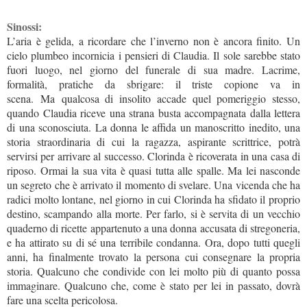
Sinossi:
L’aria è gelida, a ricordare che l’inverno non è ancora finito. Un
cielo plumbeo incornicia i pensieri di Claudia. Il sole sarebbe stato
fuori luogo, nel giorno del funerale di sua madre. Lacrime,
formalità, pratiche da sbrigare: il triste copione va in
scena. Ma qualcosa di insolito accade quel pomeriggio stesso,
quando Claudia riceve una strana busta accompagnata dalla lettera
di una sconosciuta. La donna le affida un manoscritto inedito, una
storia straordinaria di cui la ragazza, aspirante scrittrice, potrà
servirsi per arrivare al successo. Clorinda è ricoverata in una casa di
riposo. Ormai la sua vita è quasi tutta alle spalle. Ma lei nasconde
un segreto che è arrivato il momento di svelare. Una vicenda che ha
radici molto lontane, nel giorno in cui Clorinda ha sfidato il proprio
destino, scampando alla morte. Per farlo, si è servita di un vecchio
quaderno di ricette appartenuto a una donna accusata di stregoneria,
e ha attirato su di sé una terribile condanna. Ora, dopo tutti quegli
anni, ha finalmente trovato la persona cui consegnare la propria
storia. Qualcuno che condivide con lei molto più di quanto possa
immaginare. Qualcuno che, come è stato per lei in passato, dovrà
fare una scelta pericolosa.