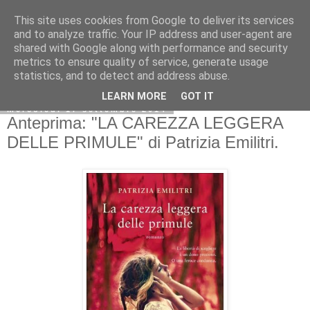
This site uses cookies from Google to deliver its services
and to analyze traffic. Your IP address and user-agent are
shared with Google along with performance and security
metrics to ensure quality of service, generate usage
statistics, and to detect and address abuse.
LEARN MORE
GOT IT
mercoledì 17 settembre 2014
Anteprima: "LA CAREZZA LEGGERA
DELLE PRIMULE" di Patrizia Emilitri.