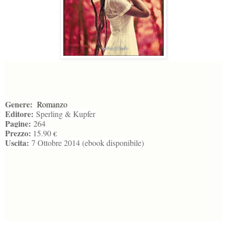
Genere:
Romanzo
Editore:
Sperling & Kupfer
Pagine:
264
Prezzo:
15.90
€
Uscita:
7 Ottobre 2014 (ebook disponibile)