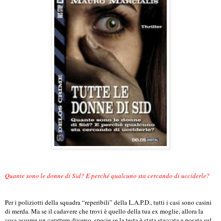
Quante sono le donne di Sid? E perché qualcuno sta cercando di ucciderle?
Per i poliziotti della squadra “reperibili” della L.A.P.D., tutti i casi sono casini
di merda. Ma se il cadavere che trovi è quello della tua ex moglie, allora la
cosa assume un carattere diverso, specie se la testa è stata staccata e posata sul