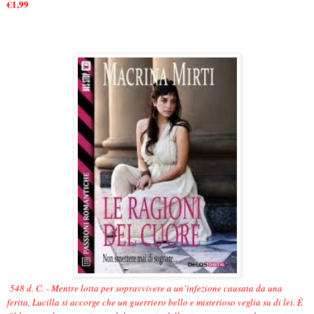
€1,99
548 d. C. - Mentre lotta per sopravvivere a un’infezione causata da una
ferita, Lucilla si accorge che un guerriero bello e misterioso veglia su di lei. È