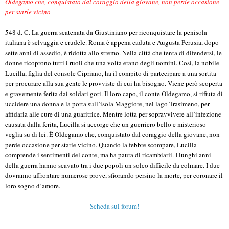
Oldegamo che, conquistato dal coraggio della giovane, non perde occasione
per starle vicino
548 d. C. La guerra scatenata da Giustiniano per riconquistare la penisola
italiana è selvaggia e crudele. Roma è appena caduta e Augusta Perusia, dopo
sette anni di assedio, è ridotta allo stremo. Nella città che tenta di difendersi, le
donne ricoprono tutti i ruoli che una volta erano degli uomini. Così, la nobile
Lucilla, figlia del console Cipriano, ha il compito di partecipare a una sortita
per procurare alla sua gente le provviste di cui ha bisogno. Viene però scoperta
e gravemente ferita dai soldati goti. Il loro capo, il conte Oldegamo, si rifiuta di
uccidere una donna e la porta sull’isola Maggiore, nel lago Trasimeno, per
affidarla alle cure di una guaritrice. Mentre lotta per sopravvivere all’infezione
causata dalla ferita, Lucilla si accorge che un guerriero bello e misterioso
veglia su di lei. È Oldegamo che, conquistato dal coraggio della giovane, non
perde occasione per starle vicino. Quando la febbre scompare, Lucilla
comprende i sentimenti del conte, ma ha paura di ricambiarli. I lunghi anni
della guerra hanno scavato tra i due popoli un solco difficile da colmare. I due
dovranno affrontare numerose prove, sfiorando persino la morte, per coronare il
loro sogno d’amore.
Scheda sul forum!