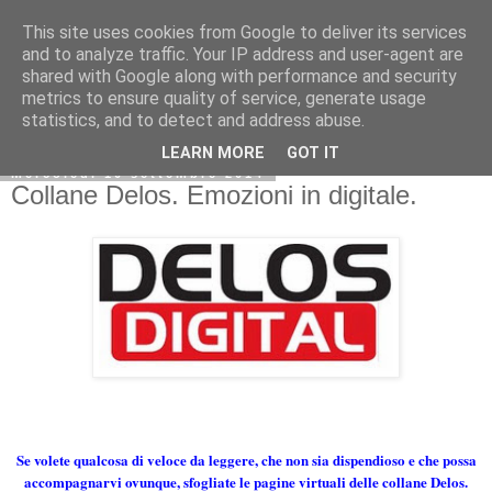
This site uses cookies from Google to deliver its services
and to analyze traffic. Your IP address and user-agent are
shared with Google along with performance and security
metrics to ensure quality of service, generate usage
statistics, and to detect and address abuse.
LEARN MORE
GOT IT
mercoledì 10 settembre 2014
Collane Delos. Emozioni in digitale.
Se volete qualcosa di veloce da leggere, che non sia dispendioso e che possa
accompagnarvi ovunque, sfogliate le pagine virtuali delle collane Delos.