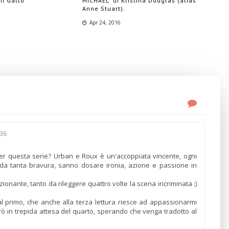
mi Gatto
MICHAEL" di Kristina Douglas (alias
Anne Stuart).
Apr 24, 2016
:36
er questa serie? Urban e Roux è un'accoppiata vincente, ogni
 da tanta bravura, sanno dosare ironia, azione e passione in
ionante, tanto da rileggere quattro volte la scena incriminata :)
al primo, che anche alla terza lettura riesce ad appassionarmi
rò in trepida attesa del quarto, sperando che venga tradotto al