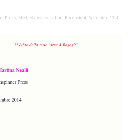
er Press
,
M/M
,
Madeleine Urban
,
Recensioni
,
Settembre 2014
3° Libro della serie "Armi & Bagagli"
artina Nealli
spinner Press
embre 2014