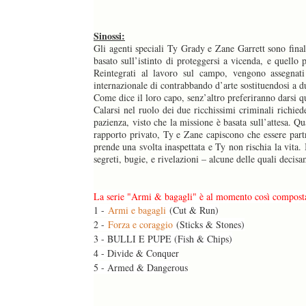
Sinossi:
Gli agenti speciali Ty Grady e Zane Garrett sono finalm
basato sull’istinto di proteggersi a vicenda, e quello
Reintegrati al lavoro sul campo, vengono assegnati
internazionale di contrabbando d’arte sostituendosi a 
Come dice il loro capo, senz’altro preferiranno darsi q
Calarsi nel ruolo dei due ricchissimi criminali richi
pazienza, visto che la missione è basata sull’attesa. Q
rapporto privato, Ty e Zane capiscono che essere partn
prende una svolta inaspettata e Ty non rischia la vita.
segreti, bugie, e rivelazioni – alcune delle quali decis
La serie "Armi & bagagli" è al momento così compost
1 -
Armi e bagagli
(Cut & Run)
2 -
Forza e coraggio
(Sticks & Stones)
3 - BULLI E PUPE (Fish & Chips)
4 - Divide & Conquer
5 - Armed & Dangerous