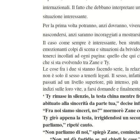
internazionali. Il fatto che debbano interpretare 
situazione interessante.
Per la prima volta potranno, anzi dovranno, vivere 
nascondersi, anzi saranno incoraggiati a mostrars
Il caso come sempre è interessante, ben strutt
emozionanti colpi di scena e situazioni da brivido.
tenerci incollati ad ogni pagina: quello che qui c
che si sta evolvendo tra Zane e Ty.
Le cose fra i due si stanno facendo serie, la rel
non è solo il sesso a tenerli legati. Il sesso, infa
passati ad un livello superiore, più intenso, più
indizi sulle loro vite, a farsi domande e finalmente
‘ Ty rimase in silenzio, la testa china mentre 
abituato alla sincerità da parte tua,” decise i
“Fra noi siamo sinceri, no?” mormorò Zane c
Ty girò appena la testa, irrigidendosi un seco
parliamo,” ripeté cauto.
duso/#sthash.Y3EQJmde.dpuf
duso/#sthash.Y3EQJmde.dpuf
duso/#sthash.Y3EQJmde.dpuf
duso/#sthash.Y3EQJmde.dpuf
duso/#sthash.Y3EQJmde.dpuf
“Non parliamo di noi,” spiegò Zane, cominciand
…“Non mi dà fastidio se mi chiedi le cose,” 