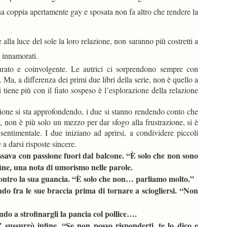
una coppia apertamente gay e sposata non fa altro che rendere la
alla luce del sole la loro relazione, non saranno più costretti a
i innamorati.
urato e coinvolgente. Le autrici ci sorprendono sempre con
 Ma, a differenza dei primi due libri della serie, non è quello a
i tiene più con il fiato sospeso è l’esplorazione della relazione
azione si sta approfondendo, i due si stanno rendendo conto che
tti, non è più solo un mezzo per dar sfogo alla frustrazione, si è
 sentimentale. I due iniziano ad aprirsi, a condividere piccoli
 a darsi risposte sincere.
fissava con passione fuori dal balcone. “È solo che non sono
nfine, una nota di umorismo nelle parole.
ontro la sua guancia. “È solo che non… parliamo molto.”
ndo fra le sue braccia prima di tornare a sciogliersi. “Non
o a strofinargli la pancia col pollice….
sussurrò infine. “Se non posso risponderti, te lo dico e