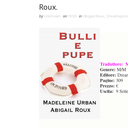
Roux.
by
Unknown
on
19:00
in
Abigail Roux
,
Dreamspinn
Traduttore: M
Genere:
M/M
Editore:
Dream
Pagine:
309
Prezzo:
€
Uscita:
9 Sett