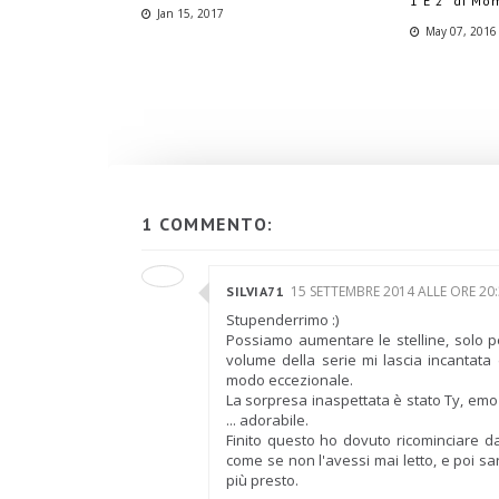
1 E 2" di Mo
Jan 15, 2017
May 07, 2016
1 COMMENTO:
15 SETTEMBRE 2014 ALLE ORE 20
SILVIA71
Stupenderrimo :)
Possiamo aumentare le stelline, solo p
volume della serie mi lascia incantata
modo eccezionale.
La sorpresa inaspettata è stato Ty, emoz
... adorabile.
Finito questo ho dovuto ricominciare d
come se non l'avessi mai letto, e poi sa
più presto.