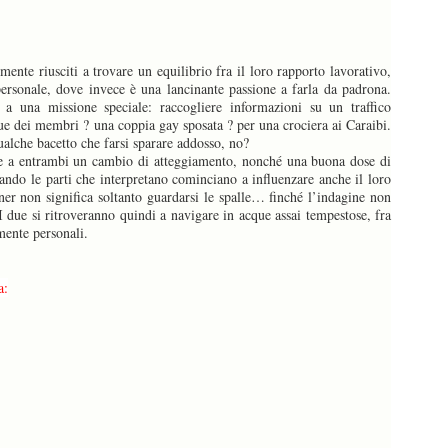
ente riusciti a trovare un equilibrio fra il loro rapporto lavorativo,
 personale, dove invece è una lancinante passione a farla da padrona.
 a una missione speciale: raccogliere informazioni su un traffico
due dei membri ? una coppia gay sposata ? per una crociera ai Caraibi.
ualche bacetto che farsi sparare addosso, no?
ede a entrambi un cambio di atteggiamento, nonché una buona dose di
uando le parti che interpretano cominciano a influenzare anche il loro
er non significa soltanto guardarsi le spalle… finché l’indagine non
 I due si ritroveranno quindi a navigare in acque assai tempestose, fra
amente personali.
a: