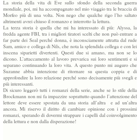
La storia della vita di Eve sullo sfondo della seconda guerra
mondiale, poi, mi ha accompagnato nel mio viaggio tra le braccia di
Morfeo più di una volta. Non nego che qualche rigo l’ho saltato
altrimenti avrei chiuso il romanzo e interrotto la lettura.
La terza storia è quella che mi ha interessato di più: Alyssa, la
fredda agente FBI, tra i migliori tiratori scelti che non può entrare a
far parte dei Seal perché donna, è inconsciamente attratta dal rude
Sam, amico e collega di Nils, che nota la splendida collega e con lei
inscena siparietti divertenti. Questi due si amano, ma non se lo
dicono. L’attaccamento al lavoro prevarica sui loro sentimenti e si
separano continuando la loro vita. A questo punto mi auguro che
Suzanne abbia intenzione di ritornare su questa coppia e di
approfondire la loro relazione perché sono decisamente più svegli e
più interessanti.
Di sicuro leggerò tutti i romanzi della serie, anche se lo stile della
Brockmann non mi fa impazzire soprattutto quando l’attenzione del
lettore deve essere spostata da una storia all’altra e ad un’altra
ancora. Mi riservo il diritto di cambiare opinione con i prossimi
romanzi, sperando di dovermi strappare i capelli dal coinvolgimento
della lettura e non dalla disperazione!