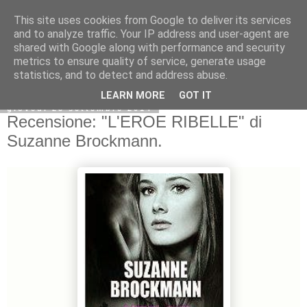
This site uses cookies from Google to deliver its services
and to analyze traffic. Your IP address and user-agent are
shared with Google along with performance and security
metrics to ensure quality of service, generate usage
statistics, and to detect and address abuse.
LEARN MORE
GOT IT
giovedì 25 settembre 2014
Recensione: "L'EROE RIBELLE" di
Suzanne Brockmann.