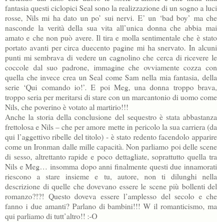
fantasia questi ciclopici Seal sono la realizzazione di un sogno a luci
rosse, Nils mi ha dato un po’ sui nervi. E’ un ‘bad boy’ ma che
nasconde la verità della sua vita all’unica donna che abbia mai
amato e che non può avere. Il tira e molla sentimentale che è stato
portato avanti per circa duecento pagine mi ha snervato. In alcuni
punti mi sembrava di vedere un cagnolino che cerca di ricevere le
coccole dal suo padrone, immagine che ovviamente cozza con
quella che invece crea un Seal come Sam nella mia fantasia, della
serie ‘Qui comando io!’. E poi Meg, una donna troppo brava,
troppo seria per meritarsi di stare con un marcantonio di uomo come
Nils, che poverino è votato al martirio!!!
Anche la storia della conclusione del sequestro è stata abbastanza
frettolosa e Nils – che per amore mette in pericolo la sua carriera (da
qui l’aggettivo ribelle del titolo) - è stato redento facendolo apparire
come un Ironman dalle mille capacità. Non parliamo poi delle scene
di sesso, altrettanto rapide e poco dettagliate, soprattutto quella tra
Nils e Meg… insomma dopo anni finalmente questi due innamorati
riescono a stare insieme e tu, autore, non ti dilunghi nella
descrizione di quelle che dovevano essere le scene più bollenti del
romanzo?!?! Questo doveva essere l’amplesso del secolo e che
fanno i due amanti? Parlano di bambini!!! W il romanticismo, ma
qui parliamo di tutt’altro!! :-O