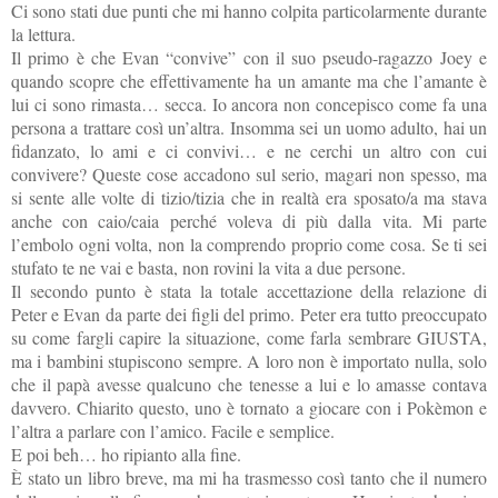
Ci sono stati due punti che mi hanno colpita particolarmente durante
la lettura.
Il primo è che Evan “convive” con il suo pseudo-ragazzo Joey e
quando scopre che effettivamente ha un amante ma che l’amante è
lui ci sono rimasta… secca. Io ancora non concepisco come fa una
persona a trattare così un’altra. Insomma sei un uomo adulto, hai un
fidanzato, lo ami e ci convivi… e ne cerchi un altro con cui
convivere? Queste cose accadono sul serio, magari non spesso, ma
si sente alle volte di tizio/tizia che in realtà era sposato/a ma stava
anche con caio/caia perché voleva di più dalla vita. Mi parte
l’embolo ogni volta, non la comprendo proprio come cosa. Se ti sei
stufato te ne vai e basta, non rovini la vita a due persone.
Il secondo punto è stata la totale accettazione della relazione di
Peter e Evan da parte dei figli del primo. Peter era tutto preoccupato
su come fargli capire la situazione, come farla sembrare GIUSTA,
ma i bambini stupiscono sempre. A loro non è importato nulla, solo
che il papà avesse qualcuno che tenesse a lui e lo amasse contava
davvero. Chiarito questo, uno è tornato a giocare con i Pokèmon e
l’altra a parlare con l’amico. Facile e semplice.
E poi beh… ho ripianto alla fine.
È stato un libro breve, ma mi ha trasmesso così tanto che il numero