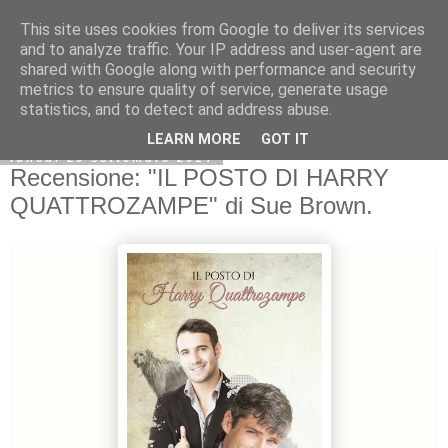
This site uses cookies from Google to deliver its services
and to analyze traffic. Your IP address and user-agent are
shared with Google along with performance and security
metrics to ensure quality of service, generate usage
statistics, and to detect and address abuse.
LEARN MORE
GOT IT
lunedì 29 settembre 2014
Recensione: "IL POSTO DI HARRY
QUATTROZAMPE" di Sue Brown.