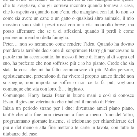
che lo svegliava, che gli correva incontro quando tornava a casa,
che lo aspettava quando non c’era, che mangiava con lui. Io non so
come sia avere un cane o un gatto o qualsiasi altro animale, il mio
massimo sono stati i pesci rossi con una vita moooolto breve, ma
posso affermare che se ti ci affezioni, quando li perdi è come
perdere un membro della famiglia.
Peter… non so nemmeno come rendere l’idea. Quando ha dovuto
prendere la terribile decisione di sopprimere Harry gli mancavano le
parole ma ha acconsentito, ha messo il bene di Harry al di sopra del
suo, ha preferito che non soffrisse più e io ho pianto. Credo che sia
stata la cosa che mi ha fatto commuovere di più. Molte persone,
egoisticamente, pretendono di far vivere il proprio amico finché non
si spegne; non importa se soffre o non ce la fa più, vogliono
comunque che stia con loro. È… ingiusto.
Comunque, Harry lascia Peter in buone mani e così si conosce
Evan, il giovane veterinario che ribalterà il mondo di Peter.
Inizia un periodo strano per i due: diventano amici piano piano,
tant’è che alla fine non riescono a fare a meno l’uno dell’altro,
programmano giornate insieme, si telefonano per chiacchierare del
più e del meno e alla fine mettono le carte in tavola, con tutte le
titubanze del caso.