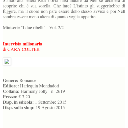
Stando alla lettera Rick dovrà farsi aiutare da Nell se deciderà di
scoprire chi è sua sorella. Che fare? L'istinto gli suggerirebbe di
fuggire, ma il cuore non pare essere dello stesso avviso e poi Nell
sembra essere meno altera di quanto voglia apparire.
Miniserie "I due ribelli" - Vol. 2/2
Intervista milionaria
di CARA COLTER
Genere:
Romance
Editore:
Harlequin Mondadori
Collana:
Harmony Jolly - n. 2619
Prezzo:
€ 3,20
Disp. in edicola:
1 Settembre 2015
Disp. sullo shop:
19 Agosto 2015