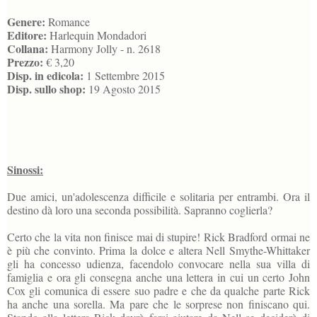
Genere:
Romance
Editore:
Harlequin Mondadori
Collana:
Harmony Jolly - n. 2618
Prezzo:
€ 3,20
Disp. in edicola:
1 Settembre 2015
Disp. sullo shop:
19 Agosto 2015
Sinossi:
Due amici, un'adolescenza difficile e solitaria per entrambi. Ora il
destino dà loro una seconda possibilità. Sapranno coglierla?
Certo che la vita non finisce mai di stupire! Rick Bradford ormai ne
è più che convinto. Prima la dolce e altera Nell Smythe-Whittaker
gli ha concesso udienza, facendolo convocare nella sua villa di
famiglia e ora gli consegna anche una lettera in cui un certo John
Cox gli comunica di essere suo padre e che da qualche parte Rick
ha anche una sorella. Ma pare che le sorprese non finiscano qui.