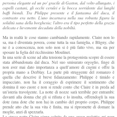
persona elegante ed un po' gracile di Gaston, dal volto allungato, i
capelli castani, gli occhi cerulei e la bocca sorridente dai lunghi
baffi biondi. Tra Philippe presente e il fantasma del duca, il
contrasto era netto. L'uno incarnava nella sua robusta figura la
solidità sana della borghesia; l'altro era il tipo perfetto della grazia
delicata e lievemente decaduta della nobiltà.
Ma in realtà le cose stanno cambiando rapidamente. Claire non lo
sa, ma è diventata povera, come tutta la sua famiglia, e Bligny, che
ne è a conoscenza, non solo non si è più fatto vivo, ma sta per
sposare la figlia del ricchissimo Moulinet.
In una serie di scene ad alta tensione la protagonista scopre di essere
stata abbandonata dal duca. Nel suo smisurato orgoglio, finge di
non aver mai dato importanza a quell’amore di cugini e offre la
propria mano a Derblay. La parte più struggente del romanzo è
quella che descrive il breve fidanzamento: Philippe è timido e
impacciato, non ha il coraggio di esprimere il sentimento che
domina il suo cuore e non si rende conto che Claire è in preda ad
un’isteria travolgente. La notte di nozze sarà terribile per entrambi:
davanti alla donna che gli si rifiuta e lo insulta, offrendogli la sua
dote (una dote che non ha) in cambio del proprio corpo, Philippe
prende atto che la sua vita è finita, ma si ripromette di domare la
moglie, anzi di spezzarla.
La stessa notte Claire viene colpita da una grave malattia: mi pare