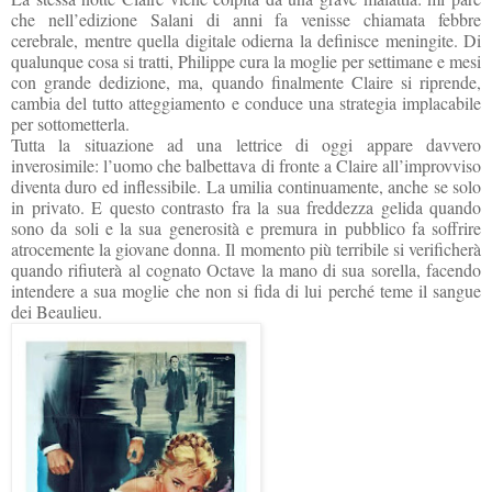
che nell’edizione Salani di anni fa venisse chiamata febbre
cerebrale, mentre quella digitale odierna la definisce meningite. Di
qualunque cosa si tratti, Philippe cura la moglie per settimane e mesi
con grande dedizione, ma, quando finalmente Claire si riprende,
cambia del tutto atteggiamento e conduce una strategia implacabile
per sottometterla.
Tutta la situazione ad una lettrice di oggi appare davvero
inverosimile: l’uomo che balbettava di fronte a Claire all’improvviso
diventa duro ed inflessibile. La umilia continuamente, anche se solo
in privato. E questo contrasto fra la sua freddezza gelida quando
sono da soli e la sua generosità e premura in pubblico fa soffrire
atrocemente la giovane donna. Il momento più terribile si verificherà
quando rifiuterà al cognato Octave la mano di sua sorella, facendo
intendere a sua moglie che non si fida di lui perché teme il sangue
dei Beaulieu.