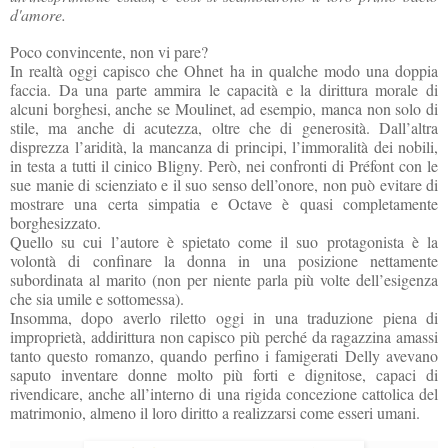
d'amore.
Poco convincente, non vi pare?
In realtà oggi capisco che Ohnet ha in qualche modo una doppia
faccia. Da una parte ammira le capacità e la dirittura morale di
alcuni borghesi, anche se Moulinet, ad esempio, manca non solo di
stile, ma anche di acutezza, oltre che di generosità. Dall’altra
disprezza l’aridità, la mancanza di principi, l’immoralità dei nobili,
in testa a tutti il cinico Bligny. Però, nei confronti di Préfont con le
sue manie di scienziato e il suo senso dell’onore, non può evitare di
mostrare una certa simpatia e Octave è quasi completamente
borghesizzato.
Quello su cui l’autore è spietato come il suo protagonista è la
volontà di confinare la donna in una posizione nettamente
subordinata al marito (non per niente parla più volte dell’esigenza
che sia umile e sottomessa).
Insomma, dopo averlo riletto oggi in una traduzione piena di
improprietà, addirittura non capisco più perché da ragazzina amassi
tanto questo romanzo, quando perfino i famigerati Delly avevano
saputo inventare donne molto più forti e dignitose, capaci di
rivendicare, anche all’interno di una rigida concezione cattolica del
matrimonio, almeno il loro diritto a realizzarsi come esseri umani.