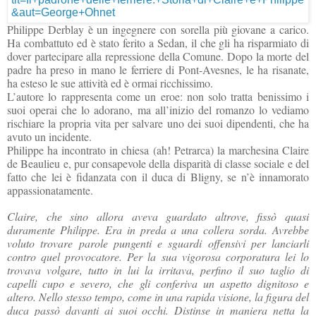
Philippe Derblay è un ingegnere con sorella più giovane a carico.
Ha combattuto ed è stato ferito a Sedan, il che gli ha risparmiato di
dover partecipare alla repressione della Comune.
Dopo la morte del
padre ha preso in mano le ferriere di Pont-Avesnes, le ha risanate,
ha esteso le sue attività ed è ormai ricchissimo.
L’autore lo rappresenta come un eroe: non solo tratta benissimo i
suoi operai che lo adorano, ma all’inizio del romanzo lo vediamo
rischiare la propria vita per salvare uno dei suoi dipendenti, che ha
avuto un incidente.
Philippe ha incontrato in chiesa (ah! Petrarca) la marchesina Claire
de Beaulieu e, pur consapevole della disparità di classe sociale e del
fatto che lei è fidanzata con il duca di Bligny, se n’è innamorato
appassionatamente.
Claire, che sino allora aveva guardato altrove, fissò quasi
duramente Philippe. Era in preda a una collera sorda. Avrebbe
voluto trovare parole pungenti e sguardi offensivi per lanciarli
contro quel provocatore. Per la sua vigorosa corporatura lei lo
trovava volgare, tutto in lui la irritava, perfino il suo taglio di
capelli cupo e severo, che gli conferiva un aspetto dignitoso e
altero. Nello stesso tempo, come in una rapida visione, la figura del
duca passò davanti ai suoi occhi. Distinse in maniera netta la