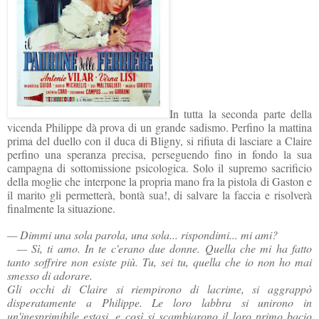
In tutta la seconda parte della
vicenda Philippe dà prova di un grande sadismo. Perfino la mattina
prima del duello con il duca di Bligny, si rifiuta di lasciare a Claire
perfino una speranza precisa, perseguendo fino in fondo la sua
campagna di sottomissione psicologica. Solo il supremo sacrificio
della moglie che interpone la propria mano fra la pistola di Gaston e
il marito gli permetterà, bontà sua!, di salvare la faccia e risolverà
finalmente la situazione.
— Dimmi una sola parola, una sola... rispondimi... mi ami?
— Sì, ti amo. In te c'erano due donne. Quella che mi ha fatto
tanto soffrire non esiste più. Tu, sei tu, quella che io non ho mai
smesso di adorare.
Gli occhi di Claire si riempirono di lacrime, si aggrappò
disperatamente a Philippe. Le loro labbra si unirono in
un'inesprimibile estasi, e così si scambiarono il loro primo bacio