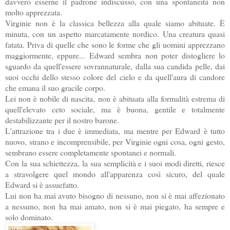
davvero esserne il padrone indiscusso, con una spontaneità non
molto apprezzata.
Virginie non è la classica bellezza alla quale siamo abituate. È
minuta, con un aspetto marcatamente nordico. Una creatura quasi
fatata. Priva di quelle che sono le forme che gli uomini apprezzano
maggiormente, eppure... Edward sembra non poter distogliere lo
sguardo da quell'essere sovrannaturale, dalla sua candida pelle, dai
suoi occhi dello stesso colore del cielo e da quell'aura di candore
che emana il suo gracile corpo.
Lei non è nobile di nascita, non è abituata alla formalità estrema di
quell'elevato ceto sociale, ma è buona, gentile e totalmente
destabilizzante per il nostro barone.
L'attrazione tra i due è immediata, ma mentre per Edward è tutto
nuovo, strano e incomprensibile, per Virginie ogni cosa, ogni gesto,
sembrano essere completamente spontanei e normali.
Con la sua schiettezza, la sua semplicità e i suoi modi diretti, riesce
a stravolgere quel mondo all'apparenza così sicuro, del quale
Edward si è assuefatto.
Lui non ha mai avuto bisogno di nessuno, non si è mai affezionato
a nessuno, non ha mai amato, non si è mai piegato, ha sempre e
solo dominato.