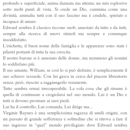
profondo e superficiale, anima dannata ma attenta; un mix esplosivo
sotto molti punti di vista. Si crede un Dio, cammina come una
divinità, ammalia tutti con il suo fascino ma è crudele, spietato e
incapace di amare.
Edward sembra il classico riccone snob, annoiato da tutto e da tutti,
sempre alla ricerca di nuovi stimoli ma sempre e comunque
insoddisfatto.
L'etichetta, il buon nome della famiglia e le apparenze sono state i
pilastri portanti di tutta la sua crescita.
Il nostro barone si è annoiato delle donne, ma nemmeno gli uomini
lo soddisfano più.
Il suo amante, William, se così lo si può definire, è semplicemente il
suo schiavo sessuale. Con lui gioca in cerca del piacere liberatorio
senza, però, riuscire a raggiungerlo veramente.
Tutto sembra ormai irrecuperabile. La sola cosa che gli rimane è
quella di continuare a crogiolarsi nel suo mondo. Lui è un Dio e
tutti si devono prostrare ai suoi piedi.
Lui ha il controllo, Lui comanda, Lui dirige ma...
Virginie Baynes è una semplicissima ragazza di umili origini, con
un passato di grande sofferenza e solitudine che si ritrova a fare il
suo ingresso in “quel” mondo privilegiato dove Edward sembra