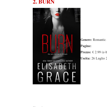
2. BURN
Genere:
Romantic 
Pagine:
Prezzo:
€ 2.99 (e-
Uscita:
26 Luglio 