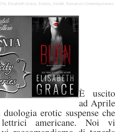
2016
,
Elisabeth Grace
,
Erotico
,
Inediti
,
Romanzo Contemporaneo
È uscito
ad Aprile
 duologia erotic suspense che
lettrici americane. Noi vi
 vi raccomandiamo di tenerla