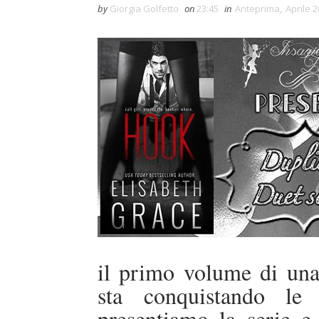
by
Giorgia Golfetto
on
23:45
in
Anteprima
,
Aprile 
il primo volume di una
sta conquistando le 
presentiamo la serie e