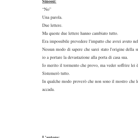
Sinossi:
“No”
Una parola.
Due lettere.
Ma queste due lettere hanno cambiato tutto.
Era impossibile prevedere l'impatto che avrei avuto ne
Nessun modo di sapere che sarei stato l'origine della su
io a portare la devastazione alla porta di casa sua.
Io merito il tormento che provo, ma veder soffrire lei è
Sistemerò tutto.
duso/#sthash.Y3EQJmde.dpuf
duso/#sthash.Y3EQJmde.dpuf
duso/#sthash.Y3EQJmde.dpuf
duso/#sthash.Y3EQJmde.dpuf
duso/#sthash.Y3EQJmde.dpuf
In qualche modo proverò che non sono il mostro che lei
accada.
L'autore: