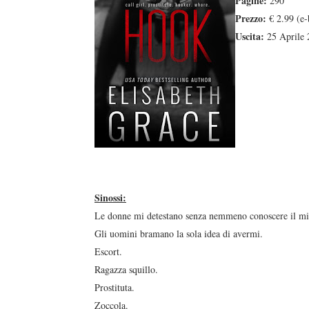
Pagine:
290
Prezzo:
€ 2.99 (e-
Uscita:
25 Aprile 
Sinossi:
Le donne mi detestano senza nemmeno conoscere il 
Gli uomini bramano la sola idea di avermi.
Escort.
Ragazza squillo.
Prostituta.
Zoccola.