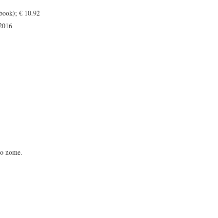
book); € 10.92
2016
mio nome.