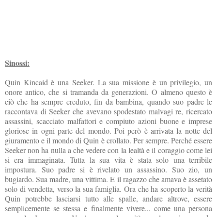
Sinossi:
Quin Kincaid è una Seeker. La sua missione è un privilegio, un
onore antico, che si tramanda da generazioni. O almeno questo è
ciò che ha sempre creduto, fin da bambina, quando suo padre le
raccontava di Seeker che avevano spodestato malvagi re, ricercato
assassini, scacciato malfattori e compiuto azioni buone e imprese
gloriose in ogni parte del mondo. Poi però è arrivata la notte del
giuramento e il mondo di Quin è crollato. Per sempre. Perché essere
Seeker non ha nulla a che vedere con la lealtà e il coraggio come lei
si era immaginata. Tutta la sua vita è stata solo una terribile
impostura. Suo padre si è rivelato un assassino. Suo zio, un
bugiardo. Sua madre, una vittima. E il ragazzo che amava è assetato
solo di vendetta, verso la sua famiglia. Ora che ha scoperto la verità
Quin potrebbe lasciarsi tutto alle spalle, andare altrove, essere
semplicemente se stessa e finalmente vivere... come una persona