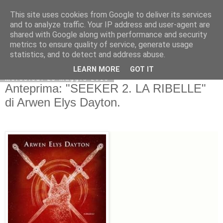
This site uses cookies from Google to deliver its services
and to analyze traffic. Your IP address and user-agent are
shared with Google along with performance and security
metrics to ensure quality of service, generate usage
statistics, and to detect and address abuse.
LEARN MORE
GOT IT
mercoledì 25 maggio 2016
Anteprima: "SEEKER 2. LA RIBELLE"
di Arwen Elys Dayton.