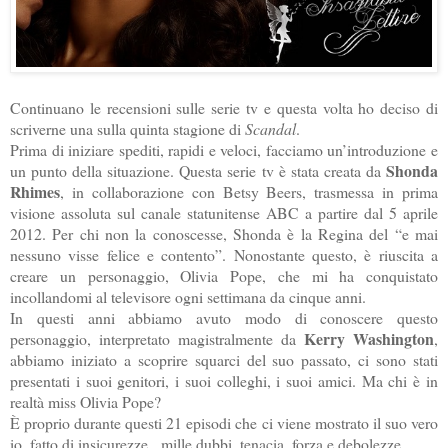
Continuano le recensioni sulle serie tv e questa volta ho deciso di
scriverne una sulla quinta stagione di
Scandal
.
Prima di iniziare spediti, rapidi e veloci, facciamo un’introduzione e
Shonda
un punto della situazione. Questa serie tv è stata creata da
Rhimes
, in collaborazione con Betsy Beers, trasmessa in prima
visione assoluta sul canale statunitense ABC a partire dal 5 aprile
2012. Per chi non la conoscesse, Shonda è la Regina del “e mai
nessuno visse felice e contento”. Nonostante questo, è riuscita a
creare un personaggio, Olivia Pope, che mi ha conquistato
incollandomi al televisore ogni settimana da cinque anni.
In questi anni abbiamo avuto modo di conoscere questo
Kerry Washington
personaggio, interpretato magistralmente da
,
abbiamo iniziato a scoprire squarci del suo passato, ci sono stati
presentati i suoi genitori, i suoi colleghi, i suoi amici. Ma chi è in
realtà miss Olivia Pope?
È proprio durante questi 21 episodi che ci viene mostrato il suo vero
io, fatto di insicurezze,
mille dubbi, tenacia, forza e debolezze.