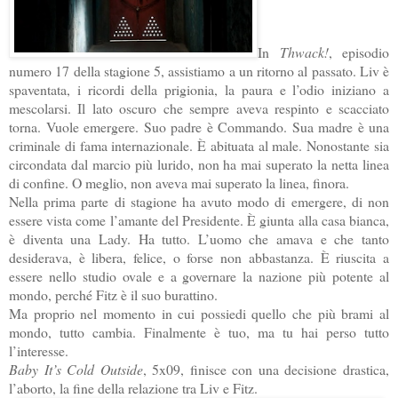
In
Thwack!
, episodio
numero 17 della stagione 5, assistiamo a un ritorno al passato. Liv è
spaventata, i ricordi della prigionia, la paura e l’odio iniziano a
mescolarsi. Il lato oscuro che sempre aveva respinto e scacciato
torna. Vuole emergere. Suo padre è Commando. Sua madre è una
criminale di fama internazionale. È abituata al male. Nonostante sia
circondata dal marcio più lurido, non ha mai superato la netta linea
di confine. O meglio, non aveva mai superato la linea, finora.
Nella prima parte di stagione ha avuto modo di emergere, di non
essere vista come l’amante del Presidente. È giunta alla casa bianca,
è diventa una Lady. Ha tutto. L’uomo che amava e che tanto
desiderava, è libera, felice, o forse non abbastanza. È riuscita a
essere nello studio ovale e a governare la nazione più potente al
mondo, perché Fitz è il suo burattino.
Ma proprio nel momento in cui possiedi quello che più brami al
mondo, tutto cambia. Finalmente è tuo, ma tu hai perso tutto
l’interesse.
Baby It’s Cold Outside
, 5x09, finisce con una decisione drastica,
l’aborto, la fine della relazione tra Liv e Fitz.