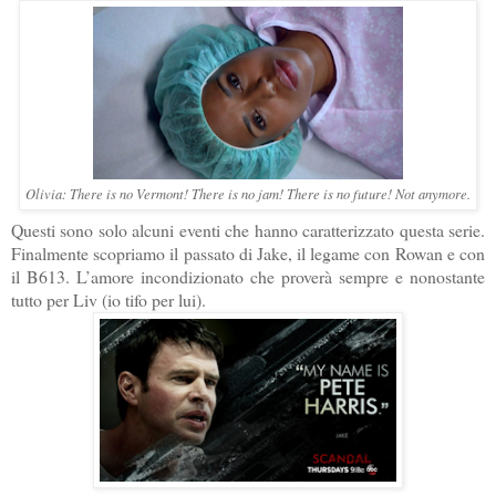
Olivia: There is no Vermont! There is no jam! There is no future!
Not anymore.
Questi sono solo alcuni eventi che hanno caratterizzato questa serie.
Finalmente scopriamo il passato di Jake, il legame con Rowan e con
il B613. L’amore incondizionato che proverà sempre e nonostante
tutto per Liv (io tifo per lui).