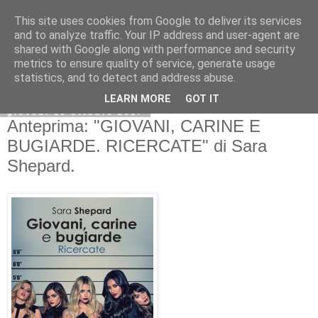
This site uses cookies from Google to deliver its services
and to analyze traffic. Your IP address and user-agent are
shared with Google along with performance and security
metrics to ensure quality of service, generate usage
statistics, and to detect and address abuse.
LEARN MORE
GOT IT
giovedì 19 ottobre 2017
Anteprima: "GIOVANI, CARINE E
BUGIARDE. RICERCATE" di Sara
Shepard.