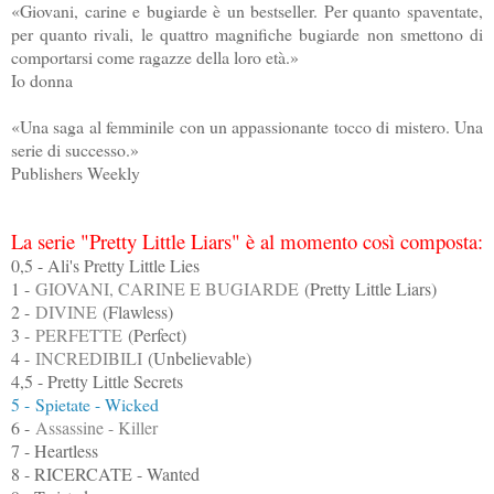
«Giovani, carine e bugiarde è un bestseller. Per quanto spaventate,
per quanto rivali, le quattro magnifiche bugiarde non smettono di
comportarsi come ragazze della loro età.»
Io donna
«Una saga al femminile con un appassionante tocco di mistero. Una
serie di successo.»
Publishers Weekly
La serie "Pretty Little Liars" è al momento così composta:
0,5 - Ali's Pretty Little Lies
1 -
GIOVANI, CARINE E BUGIARDE
(Pretty Little Liars)
2 -
DIVINE
(Flawless)
3 -
PERFETTE
(Perfect)
4 -
INCREDIBILI
(Unbelievable)
4,5 - Pretty Little Secrets
5 - Spietate - Wicked
6 -
Assassine - Killer
7 - Heartless
8 - RICERCATE - Wanted