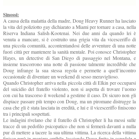
Sinossi:
A causa della malattia della madre, Doug Heavy Runner ha lasciato
la vita del poliziotto gay dichiarato a Miami per tornare a casa, nella
Riserva Indiana Salish-Kootenai. Nei due anni da quando lei è
venuta a mancare, si è costruito una grigia vita da vicesceriffo di
una piccola comunità, accontentandosi delle avventure di una notte
fuori città per mantenere la sanità mentale. Poi conosce Christopher
Hayes, un detective di San Diego di passaggio nel Montana, e
insieme trascorrono una notte di passione talmente incredibile che
Doug infrange la sua stessa regola e permette a quell’incontro
occasionale di diventare un weekend di sesso meraviglioso.
Quando Christopher arriva nella piccola città di Elkin per occuparsi
del suicidio del fratello violento, non si aspetta di trovare l’uomo
con cui ha trascorso il weekend a gestirne il caso. Di sicuro non gli
dispiace passare più tempo con Doug, ma un piromane distrugge la
casa che gli è stata lasciata in eredità, e lui e il vicesceriffo finiscono
tra i principali sospettati.
Le indagini rivelano che il fratello di Christopher li ha messi sulle
tracce di un pedofilo psicopatico che non si fermerà davanti a nulla
pur di mettere a tacere la sua ultima vittima. La ricerca della vittima
finisce però in maniera orribile, lasciando Doug ferito in ospedale e