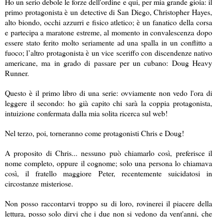
Ho un serio debole le forze dell'ordine e qui, per mia grande gioia: il
primo protagonista è un detective di San Diego, Christopher Hayes,
alto biondo, occhi azzurri e fisico atletico; è un fanatico della corsa
e partecipa a maratone estreme, al momento in convalescenza dopo
essere stato ferito molto seriamente ad una spalla in un conflitto a
fuoco; l’altro protagonista è un vice sceriffo con discendenze nativo
americane, ma in grado di passare per un cubano: Doug Heavy
Runner.
Questo è il primo libro di una serie: ovviamente non vedo l'ora di
leggere il secondo: ho già capito chi sarà la coppia protagonista,
intuizione confermata dalla mia solita ricerca sul web!
Nel terzo, poi, torneranno come protagonisti Chris e Doug!
A proposito di Chris... nessuno può chiamarlo così, preferisce il
nome completo, oppure il cognome; solo una persona lo chiamava
così, il fratello maggiore Peter, recentemente suicidatosi in
circostanze misteriose.
Non posso raccontarvi troppo su di loro, rovinerei il piacere della
lettura, posso solo dirvi che i due non si vedono da vent'anni, che