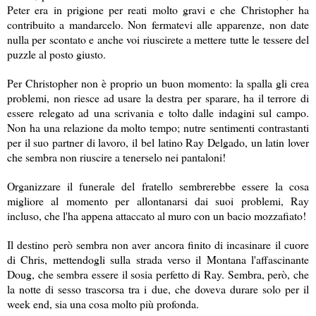
Peter era in prigione per reati molto gravi e che Christopher ha
contribuito a mandarcelo. Non fermatevi alle apparenze, non date
nulla per scontato e anche voi riuscirete a mettere tutte le tessere del
puzzle al posto giusto.
Per Christopher non è proprio un buon momento: la spalla gli crea
problemi, non riesce ad usare la destra per sparare, ha il terrore di
essere relegato ad una scrivania e tolto dalle indagini sul campo.
Non ha una relazione da molto tempo; nutre sentimenti contrastanti
per il suo partner di lavoro, il bel latino Ray Delgado, un latin lover
che sembra non riuscire a tenerselo nei pantaloni!
Organizzare il funerale del fratello sembrerebbe essere la cosa
migliore al momento per allontanarsi dai suoi problemi, Ray
incluso, che l'ha appena attaccato al muro con un bacio mozzafiato!
Il destino però sembra non aver ancora finito di incasinare il cuore
di Chris, mettendogli sulla strada verso il Montana l'affascinante
Doug, che sembra essere il sosia perfetto di Ray. Sembra, però, che
la notte di sesso trascorsa tra i due, che doveva durare solo per il
week end, sia una cosa molto più profonda.