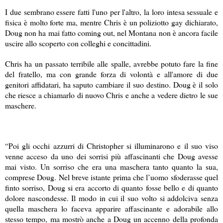
I due sembrano essere fatti l'uno per l'altro, la loro intesa sessuale e
fisica è molto forte ma, mentre Chris è un poliziotto gay dichiarato,
Doug non ha mai fatto coming out, nel Montana non è ancora facile
uscire allo scoperto con colleghi e concittadini.
Chris ha un passato terribile alle spalle, avrebbe potuto fare la fine
del fratello, ma con grande forza di volontà e all'amore di due
genitori affidatari, ha saputo cambiare il suo destino. Doug è il solo
che riesce a chiamarlo di nuovo Chris e anche a vedere dietro le sue
maschere.
“Poi gli occhi azzurri di Christopher si illuminarono e il suo viso
venne acceso da uno dei sorrisi più affascinanti che Doug avesse
mai visto. Un sorriso che era una maschera tanto quanto la sua,
comprese Doug. Nel breve istante prima che l’uomo sfoderasse quel
finto sorriso, Doug si era accorto di quanto fosse bello e di quanto
dolore nascondesse. Il modo in cui il suo volto si addolciva senza
quella maschera lo faceva apparire affascinante e adorabile allo
stesso tempo, ma mostrò anche a Doug un accenno della profonda