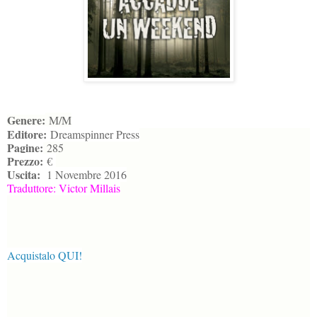
Genere:
M/M
Editore:
Dreamspinner Press
Pagine:
285
Prezzo:
€
Uscita:
1 Novembre 2016
Traduttore: Victor Millais
Acquistalo QUI!