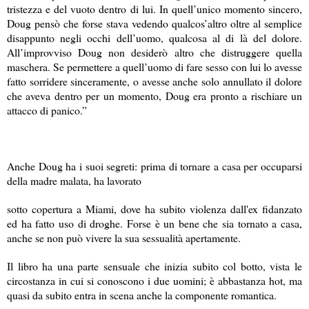
tristezza e del vuoto dentro di lui. In quell’unico momento sincero,
Doug pensò che forse stava vedendo qualcos’altro oltre al semplice
disappunto negli occhi dell’uomo, qualcosa al di là del dolore.
All’improvviso Doug non desiderò altro che distruggere quella
maschera. Se permettere a quell’uomo di fare sesso con lui lo avesse
fatto sorridere sinceramente, o avesse anche solo annullato il dolore
che aveva dentro per un momento, Doug era pronto a rischiare un
attacco di panico.”
Anche Doug ha i suoi segreti: prima di tornare a casa per occuparsi
della madre malata, ha lavorato
sotto copertura a Miami, dove ha subito violenza dall'ex fidanzato
ed ha fatto uso di droghe. Forse è un bene che sia tornato a casa,
anche se non può vivere la sua sessualità apertamente.
Il libro ha una parte sensuale che inizia subito col botto, vista le
circostanza in cui si conoscono i due uomini; è abbastanza hot, ma
quasi da subito entra in scena anche la componente romantica.