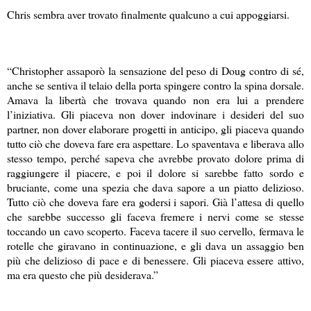
Chris sembra aver trovato finalmente qualcuno a cui appoggiarsi.
“Christopher assaporò la sensazione del peso di Doug contro di sé,
anche se sentiva il telaio della porta spingere contro la spina dorsale.
Amava la libertà che trovava quando non era lui a prendere
l’iniziativa. Gli piaceva non dover indovinare i desideri del suo
partner, non dover elaborare progetti in anticipo, gli piaceva quando
tutto ciò che doveva fare era aspettare. Lo spaventava e liberava allo
stesso tempo, perché sapeva che avrebbe provato dolore prima di
raggiungere il piacere, e poi il dolore si sarebbe fatto sordo e
bruciante, come una spezia che dava sapore a un piatto delizioso.
Tutto ciò che doveva fare era godersi i sapori. Già l’attesa di quello
che sarebbe successo gli faceva fremere i nervi come se stesse
toccando un cavo scoperto. Faceva tacere il suo cervello, fermava le
rotelle che giravano in continuazione, e gli dava un assaggio ben
più che delizioso di pace e di benessere. Gli piaceva essere attivo,
ma era questo che più desiderava.”