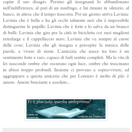
capire il suo disagio. Persino gli insegnanti lo abbandonano
nell'indifferenza, al pari di un naufrago, e lui rimane in silenzio, al
banco, in attesa che il tempo trascorra. Poi un giorno arriva Lavinia:
Lavinia che è bella e ha gli occhi talmente neri che è impossibile
distinguerne le pupille; Lavinia che è forte e lo salva da un branco
di bulli; Lavinia che gira per la città in bicicletta coi suoi maglioni
extralarge e il cappellaccio nero; Lavinia che va sempre al cuore
delle cose; Lavinia che gli insegna a percepire la musica delle
parole, a vivere di storie. L'amicizia che nasce tra loro è un
sentimento forte e raro, capace di farli sentire completi. Ma la vita di
lei nasconde ombre che oscurano ogni luce, ombre che trascinano
in abissi troppo profondi. Insieme ci provano a sopravvivere, ad
aggrapparsi a questa amicizia che per Lorenzo è molto di più: è
amore. Amore bruciante e assoluto...