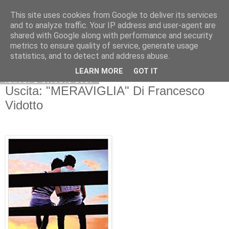
This site uses cookies from Google to deliver its services
and to analyze traffic. Your IP address and user-agent are
shared with Google along with performance and security
metrics to ensure quality of service, generate usage
statistics, and to detect and address abuse.
LEARN MORE
GOT IT
lunedì 2 ottobre 2017
Uscita: "MERAVIGLIA" Di Francesco
Vidotto