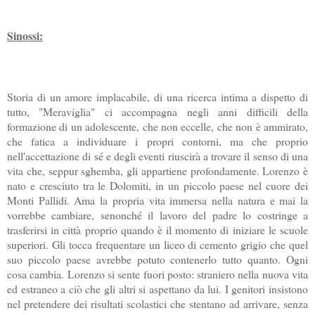
Sinossi:
Storia di un amore implacabile, di una ricerca intima a dispetto di
tutto, "Meraviglia" ci accompagna negli anni difficili della
formazione di un adolescente, che non eccelle, che non è ammirato,
che fatica a individuare i propri contorni, ma che proprio
nell'accettazione di sé e degli eventi riuscirà a trovare il senso di una
vita che, seppur sghemba, gli appartiene profondamente. Lorenzo è
nato e cresciuto tra le Dolomiti, in un piccolo paese nel cuore dei
Monti Pallidi. Ama la propria vita immersa nella natura e mai la
vorrebbe cambiare, senonché il lavoro del padre lo costringe a
trasferirsi in città proprio quando è il momento di iniziare le scuole
superiori. Gli tocca frequentare un liceo di cemento grigio che quel
suo piccolo paese avrebbe potuto contenerlo tutto quanto. Ogni
cosa cambia. Lorenzo si sente fuori posto: straniero nella nuova vita
ed estraneo a ciò che gli altri si aspettano da lui. I genitori insistono
nel pretendere dei risultati scolastici che stentano ad arrivare, senza