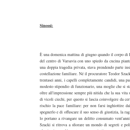
Sinossi:
È una domenica mattina di giugno quando il corpo di H
del centro di Varsavia con uno spiedo da cucina piant
una doppia tragedia privata, stava prendendo parte ins
costellazione familiare. Né il procuratore Teodor Szack
trentasei anni, i capelli completamente candidi, una pa
modesto stipendio di funzionario, una moglie che si s
oltre all'impressione sempre più nitida che la sua vita 
di vicoli ciechi, per questo si lascia coinvolgere da ce
rischio la pace familiare: per non farsi inghiottire da
spegnerlo e di offuscare il suo senso di giustizia, la r
lo portano a rivangare un delitto consumato vent'anni 
Szacki si ritrova a sfiorare un mondo di segreti e pol