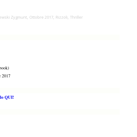
ewski Zygmunt
,
Ottobre 2017
,
Rizzoli
,
Thriller
book)
e 2017
lo QUI!