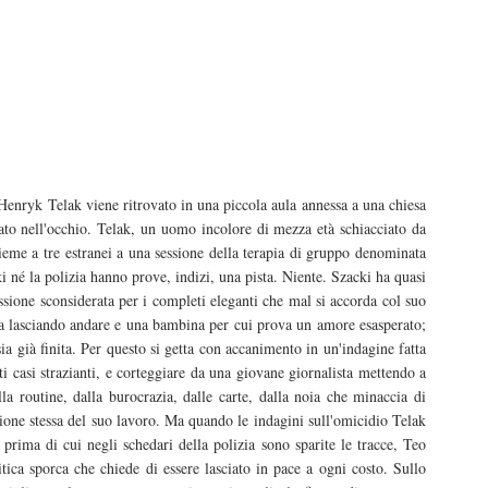
enryk Telak viene ritrovato in una piccola aula annessa a una chiesa
ato nell'occhio. Telak, un uomo incolore di mezza età schiacciato da
ieme a tre estranei a una sessione della terapia di gruppo denominata
i né la polizia hanno prove, indizi, una pista. Niente. Szacki ha quasi
ssione sconsiderata per i completi eleganti che mal si accorda col suo
ta lasciando andare e una bambina per cui prova un amore esasperato;
sia già finita. Per questo si getta con accanimento in un'indagine fatta
rti casi strazianti, e corteggiare da una giovane giornalista mettendo a
lla routine, dalla burocrazia, dalle carte, dalla noia che minaccia di
agione stessa del suo lavoro. Ma quando le indagini sull'omicidio Telak
prima di cui negli schedari della polizia sono sparite le tracce, Teo
itica sporca che chiede di essere lasciato in pace a ogni costo. Sullo