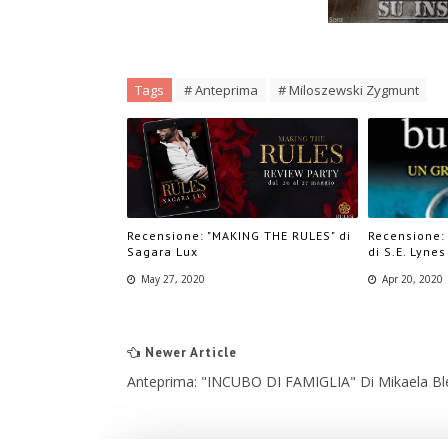
Tags
# Anteprima
# Miloszewski Zygmunt
Recensione: "MAKING THE RULES" di
Recensione:
Sagara Lux
di S.E. Lynes
May 27, 2020
Apr 20, 2020
Newer Article
Anteprima: "INCUBO DI FAMIGLIA" Di Mikaela Bl