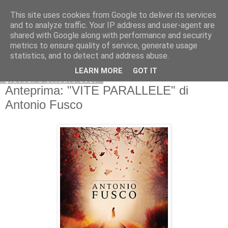
This site uses cookies from Google to deliver its services
and to analyze traffic. Your IP address and user-agent are
shared with Google along with performance and security
metrics to ensure quality of service, generate usage
statistics, and to detect and address abuse.
LEARN MORE
GOT IT
giovedì 5 ottobre 2017
Anteprima: "VITE PARALLELE" di
Antonio Fusco