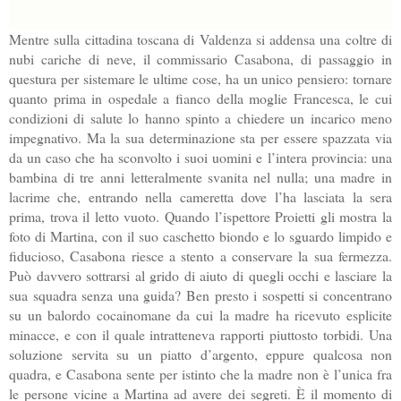
Mentre sulla cittadina toscana di Valdenza si addensa una coltre di
nubi cariche di neve, il commissario Casabona, di passaggio in
questura per sistemare le ultime cose, ha un unico pensiero: tornare
quanto prima in ospedale a fianco della moglie Francesca, le cui
condizioni di salute lo hanno spinto a chiedere un incarico meno
impegnativo. Ma la sua determinazione sta per essere spazzata via
da un caso che ha sconvolto i suoi uomini e l’intera provincia: una
bambina di tre anni letteralmente svanita nel nulla; una madre in
lacrime che, entrando nella cameretta dove l’ha lasciata la sera
prima, trova il letto vuoto. Quando l’ispettore Proietti gli mostra la
foto di Martina, con il suo caschetto biondo e lo sguardo limpido e
fiducioso, Casabona riesce a stento a conservare la sua fermezza.
Può davvero sottrarsi al grido di aiuto di quegli occhi e lasciare la
sua squadra senza una guida? Ben presto i sospetti si concentrano
su un balordo cocainomane da cui la madre ha ricevuto esplicite
minacce, e con il quale intratteneva rapporti piuttosto torbidi. Una
soluzione servita su un piatto d’argento, eppure qualcosa non
quadra, e Casabona sente per istinto che la madre non è l’unica fra
le persone vicine a Martina ad avere dei segreti. È il momento di