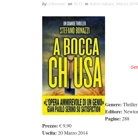
by
Unknown
on
16:13
in
Autori italiani
,
Marzo 2014
Gen
Genere:
Thriller
Editore:
Newton
Pagine:
288
Prezzo:
€ 9,90
Uscita:
20 Marzo 2014