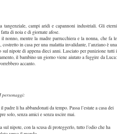
la tangenziale, campi aridi e capannoni industriali. Gli eterni
atta di noia e di giornate afose.
il nonno, mentre la madre parrucchiera e la nonna, che fa le
a, costretto in casa per una malattia invalidante, l’anziano è una
 sul nipote di appena dieci anni. Lasciato per punizione tutti i
tamento, il bambino un giorno viene aiutato a fuggire da Luca:
 vorrebbero accanto.
I personaggi:
il padre li ha abbandonati da tempo. Passa l’estate a casa dei
mpre solo, senza amici e senza uscire mai.
sa sul nipote, con la scusa di proteggerlo, tutto l’odio che ha
lato verso il mondo.