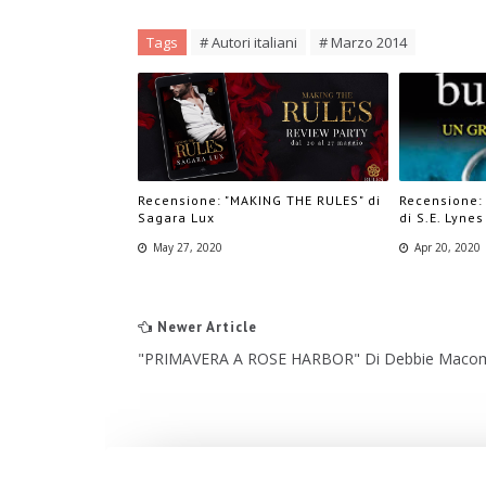
Tags
# Autori italiani
# Marzo 2014
Recensione: "MAKING THE RULES" di
Recensione:
Sagara Lux
di S.E. Lynes
May 27, 2020
Apr 20, 2020
Newer Article
"PRIMAVERA A ROSE HARBOR" Di Debbie Macom