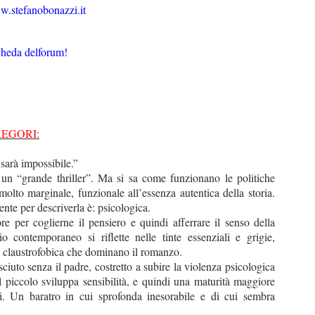
.stefanobonazzi.it
heda delforum!
EGORI:
 sarà impossibile.”
n “grande thriller”. Ma si sa come funzionano le politiche
olto marginale, funzionale all’essenza autentica della storia.
nte per descriverla è: psicologica.
tore per coglierne il pensiero e quindi afferrare il senso della
 contemporaneo si riflette nelle tinte essenziali e grigie,
e claustrofobica che dominano il romanzo.
ciuto senza il padre,
costretto a subire la violenza psicologica
l piccolo sviluppa sensibilità, e quindi una maturità maggiore
li. Un baratro in cui sprofonda inesorabile e di cui sembra