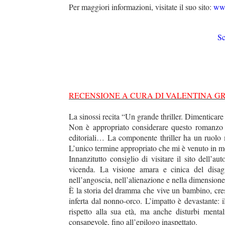
Per maggiori informazioni, visitate il suo sito:
www
Sc
RECENSIONE A CURA DI VALENTINA GR
La sinossi recita “Un grande thriller. Dimenticare
Non è appropriato considerare questo romanzo u
editoriali… La componente thriller ha un ruolo m
L’unico termine appropriato che mi è venuto in me
Innanzitutto consiglio di visitare il sito dell’au
vicenda. La visione amara e cinica del disagio
nell’angoscia, nell’alienazione e nella dimension
È la storia del dramma che vive un bambino, cres
duso/#sthash.Y3EQJmde.dpuf
duso/#sthash.Y3EQJmde.dpuf
duso/#sthash.Y3EQJmde.dpuf
duso/#sthash.Y3EQJmde.dpuf
duso/#sthash.Y3EQJmde.dpuf
inferta dal nonno-orco. L’impatto è devastante: i
rispetto alla sua età, ma anche disturbi menta
consapevole, fino all’epilogo inaspettato.