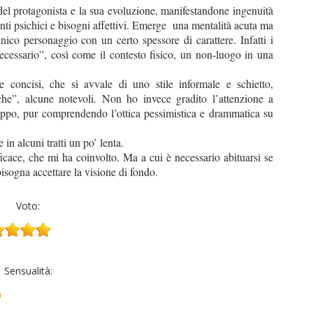
 del protagonista e la sua evoluzione, manifestandone ingenuità
nti psichici e bisogni affettivi. Emerge
una mentalità acuta ma
unico personaggio con un certo spessore di carattere. Infatti i
 necessario”, così come il contesto fisico, un non-luogo in una
.
 e concisi, che si avvale di uno stile informale e schietto,
iche”, alcune notevoli. Non ho invece gradito l’attenzione a
troppo, pur comprendendo l’ottica pessimistica e drammatica su
n alcuni tratti un po’ lenta.
ficace, che mi ha coinvolto. Ma a cui è necessario abituarsi se
bisogna accettare la visione di fondo.
Voto:
Sensualità: