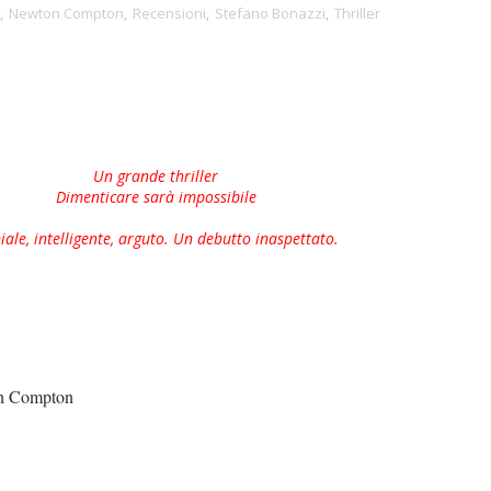
,
Newton Compton
,
Recensioni
,
Stefano Bonazzi
,
Thriller
Un grande thriller
Dimenticare sarà impossibile
iale, intelligente, arguto. Un debutto inaspettato.
 Compton