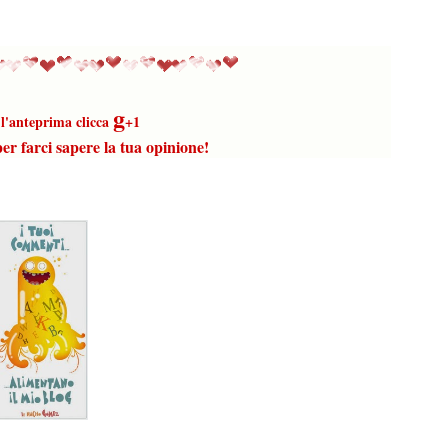
g
e l'anteprima clicca
+1
r farci sapere la tua opinione!