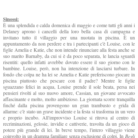
Sinossi:
È una splendida e calda domenica di maggio e come tutti gli anni i
Delaney aprono i cancelli della loro bella casa di campagna e
invitano tutto il villaggio per una nuotata in piscina. È un
appuntamento da non perdere e tra i partecipanti c'è Louise, con le
figlie Amelia e Katie, che non intende rinunciare alla festa anche se
suo marito Barnaby, da cui si è da poco separata, le lancia sguardi
risentiti: quello infatti avrebbe dovuto essere il suo giorno con le
bambine. Louise, però, non ha intenzione di lasciarsi turbare. In
fondo che colpa ne ha lei se Amelia e Katie preferiscono giocare in
piscina piuttosto che pescare con il padre? Mentre le figlie
sguazzano felici in acqua, Louise prende il sole beata, persa nei
pensieri rivolti al suo nuovo amore, Cassian, un giovane avvocato
affascinante e molto, molto ambizioso. La giornata scorre tranquilla
finché dalla piscina provengono un gran trambusto e grida di
allarme: c'è stato un grave incidente e la festa si trasforma in un vero
e proprio incubo. All'improvviso Louise si ritrova al centro di
recriminazioni, gelosie, invidie e cattiverie, travolta da un gioco di
potere più grande di lei. In breve tempo, l'intero villaggio viene
coinvolto in un dramma familiare senza esclusione di colpi. In
Begli