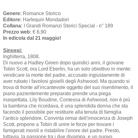
Genere:
Romance Storico
Editore:
Harlequin Mondadori
Collana:
I Grandi Romanzi Storici Special - n° 189
Prezzo web:
€ 6,90
In edicola dal 21 maggio!
Sinossi:
Inghilterra, 1808.
Di nuovo a Hadley Green dopo quindici anni, il giovane
Tobin Scott, ora Lord Eberlin, ha un solo obiettivo in mente:
vendicare la morte del padre, accusato ingiustamente di
aver rubato i favolosi gioielli degli Ashwood. Ma quando si
trova di fronte all'incantevole oggetto del suo risentimento, il
piano pazientemente preparato prende una piega
inaspettata. Lily Boudine, Contessa di Ashwood, non è più
la bambina che ricordava, è una splendida donna che sta
facendo il possibile per restituire alla tenuta di famiglia
l'antico splendore. Convinta ormai dell'innocenza di Joseph
Scott, propone a Tobin di unire le forze per trovare i
famigerati monili e ristabilire l'onore del padre. Presto,
tuttavia, la passione tra i due divampa, e un nuovo,