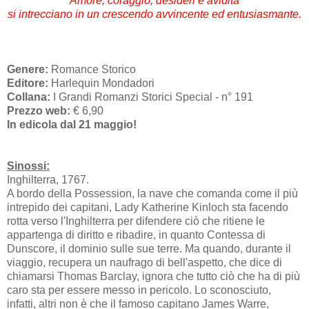
Amore, coraggio, desideri e avidità
si intrecciano in un crescendo avvincente ed entusiasmante.
Genere:
Romance Storico
Editore:
Harlequin Mondadori
Collana:
I Grandi Romanzi Storici Special - n° 191
Prezzo web:
€ 6,90
In edicola dal 21 maggio!
Sinossi:
Inghilterra, 1767.
A bordo della Possession, la nave che comanda come il più
intrepido dei capitani, Lady Katherine Kinloch sta facendo
rotta verso l'Inghilterra per difendere ciò che ritiene le
appartenga di diritto e ribadire, in quanto Contessa di
Dunscore, il dominio sulle sue terre. Ma quando, durante il
viaggio, recupera un naufrago di bell'aspetto, che dice di
chiamarsi Thomas Barclay, ignora che tutto ciò che ha di più
caro sta per essere messo in pericolo. Lo sconosciuto,
infatti, altri non è che il famoso capitano James Warre,