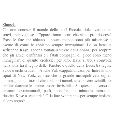
Sinossi:
Chi non conosce il mondo delle fate? Piccole, dolci, variopinte,
soavi, meravigliose... Eppure siamo sicuri che siano proprio così?
Forse le fate che abitano il nostro mondo sono più misteriose e
oscure di come le abbiamo sempre immaginate. Lo sa bene la
sedicenne Kaye, appena tornata a vivere dalla nonna, per scoprire
che gli amici d'infanzia e i fatati compagni di gioco sono meno
immaginari di quanto credesse: per loro, Kaye si trova coinvolta
nella lotta tra il regno delle Tenebre e quello della Luce, tra regine
avide e orchi crudeli... Anche Val, scappata di casa per finire in uno
squat di New York, capisce che la grande metropoli cela segreti
inimmaginabili: mostri che abitano i tunnel, una polvere scintillante
per far danzare le ombre, esseri invisibili... Su questo universo di
creature sovrannaturali, però, incombe una minaccia tremenda:
riuscirà Kaye a sventarla? O le fate svaniranno per sempre insieme
al loro regno?