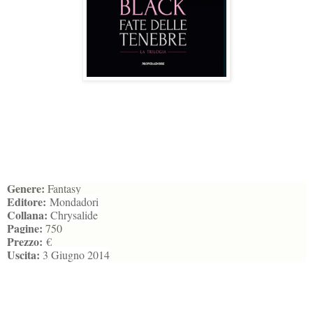
Genere:
Fantasy
Editore:
Mondadori
Collana:
Chrysalide
Pagine:
750
Prezzo:
€
Uscita:
3 Giugno 2014