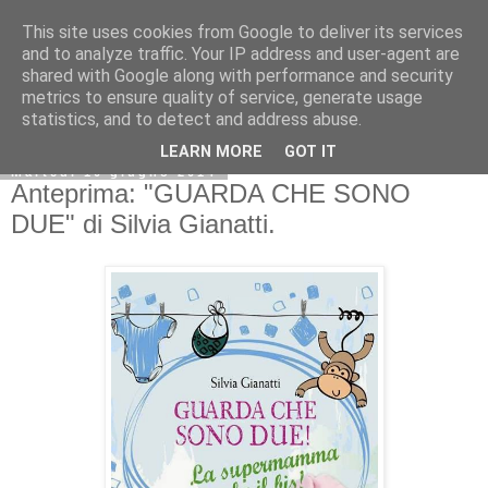
This site uses cookies from Google to deliver its services
and to analyze traffic. Your IP address and user-agent are
shared with Google along with performance and security
metrics to ensure quality of service, generate usage
statistics, and to detect and address abuse.
LEARN MORE
GOT IT
martedì 10 giugno 2014
Anteprima: "GUARDA CHE SONO
DUE" di Silvia Gianatti.