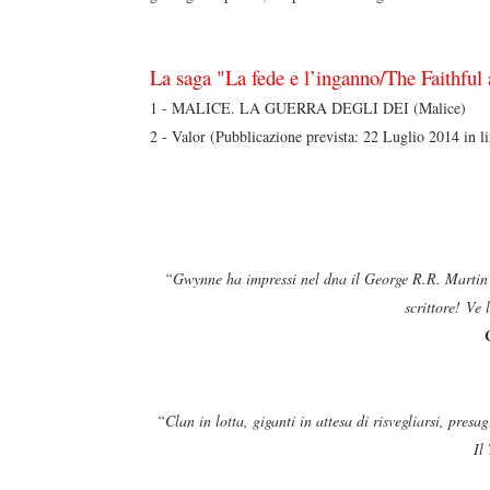
La saga "La fede e l’inganno/The Faithful
1 - MALICE. LA GUERRA DEGLI DEI (Malice)
2 - Valor (Pubblicazione prevista: 22 Luglio 2014 in l
“Gwynne ha impressi nel dna il George R.R. Martin 
scrittore! Ve
“Clan in lotta, giganti in attesa di risvegliarsi, presa
Il
duso/#sthash.Y3EQJmde.dpuf
duso/#sthash.Y3EQJmde.dpuf
duso/#sthash.Y3EQJmde.dpuf
duso/#sthash.Y3EQJmde.dpuf
duso/#sthash.Y3EQJmde.dpuf