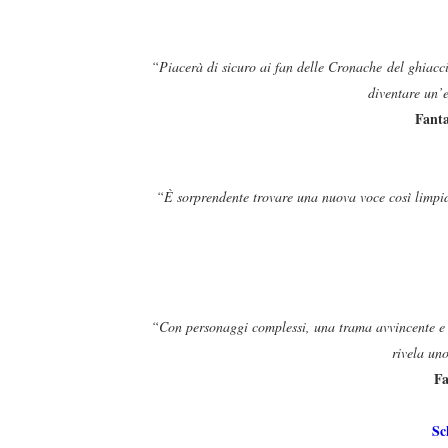
“Piacerà di sicuro ai fan delle Cronache del ghiacc
diventare un’e
Fanta
“È sorprendente trovare una nuova voce così limpid
“Con personaggi complessi, una trama avvincente e 
rivela un
Fa
Sc