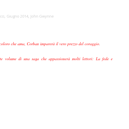
cci
,
Giugno 2014
,
John Gwynne
coloro che ama, Corban imparerà il vero prezzo del coraggio.
nte volume di una saga che appassionerà molti lettori: La fede e