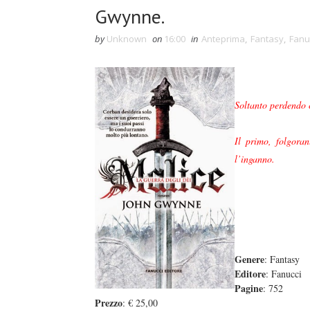
Gwynne.
by
Unknown
on
16:00
in
Anteprima
,
Fantasy
,
Fanu
Soltanto perdendo 
Il primo, folgora
l’inganno.
Genere
: Fantasy
Editore
: Fanucci
Pagine
: 752
Prezzo
: € 25,00