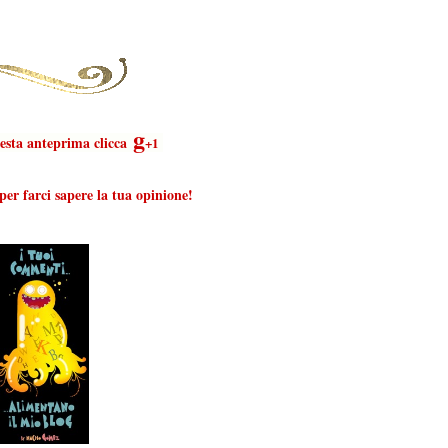
g
uesta anteprima clicca
+1
er farci sapere la tua opinione!