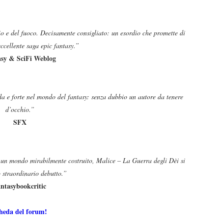
io e del fuoco. Decisamente consigliato: un esordio che promette di
ccellente saga epic fantasy.”
sy & SciFi Weblog
a e forte nel mondo del fantasy: senza dubbio un autore da tenere
d’occhio.”
SFX
un mondo mirabilmente costruito, Malice – La Guerra degli Dèi si
o straordinario debutto.”
ntasybookcritic
heda del forum!