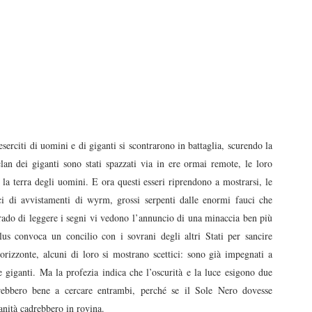
serciti di uomini e di giganti si scontrarono in battaglia, scurendo la
lan dei giganti sono stati spazzati via in ere ormai remote, le loro
 la terra degli uomini. E ora questi esseri riprendono a mostrarsi, le
i di avvistamenti di wyrm, grossi serpenti dalle enormi fauci che
ado di leggere i segni vi vedono l’annuncio di una minaccia ben più
us convoca un concilio con i sovrani degli altri Stati per sancire
'orizzonte, alcuni di loro si mostrano scettici: sono già impegnati a
 e giganti. Ma la profezia indica che l’oscurità e la luce esigono due
rebbero bene a cercare entrambi, perché se il Sole Nero dovesse
anità cadrebbero in rovina.