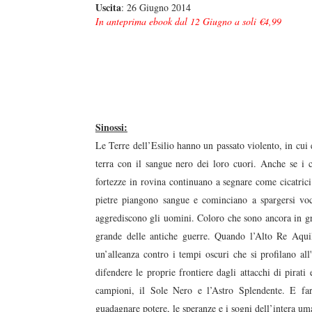
Uscita
: 26 Giugno 2014
In anteprima ebook dal 12 Giugno a soli €4,99
Sinossi:
Le Terre dell’Esilio hanno un passato violento, in cui e
terra con il sangue nero dei loro cuori. Anche se i c
fortezze in rovina continuano a segnare come cicatrici
pietre piangono sangue e cominciano a spargersi voc
aggrediscono gli uomini. Coloro che sono ancora in gr
grande delle antiche guerre. Quando l’Alto Re Aquil
un’alleanza contro i tempi oscuri che si profilano all
difendere le proprie frontiere dagli attacchi di pirati
campioni, il Sole Nero e l’Astro Splendente. E fa
guadagnare potere, le speranze e i sogni dell’intera um