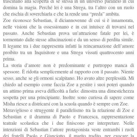
trascinano alla scoperta di se stessa in un universo parallelo in cui
domina la magia. Perché lei è una Strega, tra l’altro con un ruolo
che rischia di soverchiarla e che la rende una “preda” ambita.
Zoe riconosce Sebastian, il diciannovenne di cui si è innamorata,
nelle visioni che la ossessionano e in cui intuisce di trovarsi nel
passato. Anche Sebastian prova un’attrazione fatale per lei, è
tormentato dalle stesse allucinazioni e da un senso di perdita simile.
Il legame tra i due rappresenta infatti la reincarnazione dell’amore
proibito tra un Inquisitore e una Strega vissuti quattrocento anni
prima.
La storia d’amore non è predominante e purtroppo manca di
spessore. È ridotta semplicemente al rapporto con il passato. Niente
sesso, anche se gli ormoni scalpitano. Ho avuto altre perplessità. Mi
chiedo ad esempio come faccia Zoe a gestire i suoi poteri quando
un attimo prima aveva difficoltà a farlo:
dimostra una dimestichezza
sospetta per una principiante. Inoltre sono curiosa di sapere come
Misha riesce a districarsi con la scuola quando è sempre con Zoe.
Meraviglioso e struggente il parallelismo tra la relazione di Zoe e
Sebastian e il dramma di Paolo e Francesca, rappresentazione
teatrale scolastica che i due finiscono per interpretare. Nelle
intenzioni di Sebastian l’attore protagonista veste entrambi i ruoli
dei fratelli Paolo e Gianciotto, il marito tradito, per evocare la