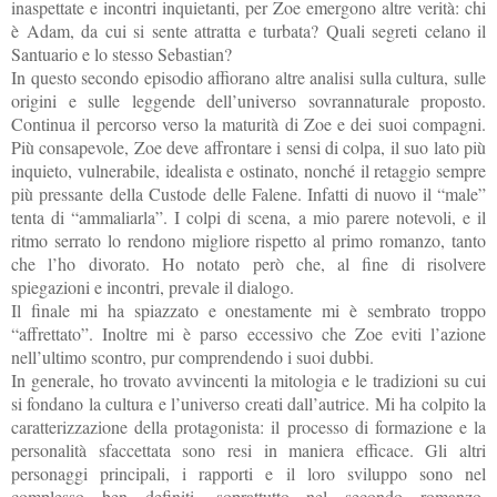
inaspettate e incontri inquietanti, per Zoe emergono altre verità: chi
è Adam, da cui si sente attratta e turbata? Quali segreti celano il
Santuario e lo stesso Sebastian?
In questo secondo episodio affiorano altre analisi sulla cultura, sulle
origini e sulle leggende dell’universo sovrannaturale proposto.
Continua il percorso verso la maturità di Zoe e dei suoi compagni.
Più consapevole, Zoe deve affrontare i sensi di colpa, il suo lato più
inquieto, vulnerabile, idealista e ostinato, nonché il retaggio sempre
più pressante della Custode delle Falene. Infatti di nuovo il “male”
tenta di “ammaliarla”. I colpi di scena, a mio parere notevoli, e il
ritmo serrato lo rendono migliore rispetto al primo romanzo, tanto
che l’ho divorato. Ho notato però che, al fine di risolvere
spiegazioni e incontri, prevale il dialogo.
Il finale mi ha spiazzato e onestamente mi è sembrato troppo
“affrettato”. Inoltre mi è parso eccessivo che Zoe eviti l’azione
nell’ultimo scontro, pur comprendendo i suoi dubbi.
In generale, ho trovato avvincenti la mitologia e le tradizioni su cui
si fondano la cultura e l’universo creati dall’autrice. Mi ha colpito la
caratterizzazione della protagonista: il processo di formazione e la
personalità sfaccettata sono resi in maniera efficace. Gli altri
personaggi principali, i rapporti e il loro sviluppo sono nel
complesso ben definiti, soprattutto nel secondo romanzo,