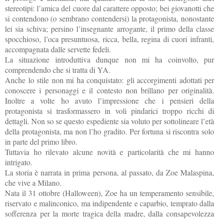
stereotipi: l’amica del cuore dal carattere opposto; bei giovanotti che
si contendono (o sembrano contendersi) la protagonista, nonostante
lei sia schiva; persino l’insegnante arrogante, il primo della classe
spocchioso, l’oca presuntuosa, ricca, bella, regina di cuori infranti,
accompagnata dalle servette fedeli.
La situazione introduttiva dunque non mi ha coinvolto, pur
comprendendo che si tratta di YA.
Anche lo stile non mi ha conquistato: gli accorgimenti adottati per
conoscere i personaggi e il contesto non brillano per originalità.
Inoltre a volte ho avuto l’impressione che i pensieri della
protagonista si trasformassero in voli pindarici troppo ricchi di
dettagli. Non so se questo espediente sia voluto per sottolineare l’età
della protagonista, ma non l’ho gradito. Per fortuna si riscontra solo
in parte del primo libro.
Tuttavia ho rilevato alcune novità e particolarità che mi hanno
intrigato.
La storia è narrata in prima persona, al passato, da Zoe Malaspina,
che vive a Milano.
Nata il 31 ottobre (Halloween), Zoe ha un temperamento sensibile,
riservato e malinconico, ma indipendente e caparbio, temprato dalla
sofferenza per la morte tragica della madre, dalla consapevolezza