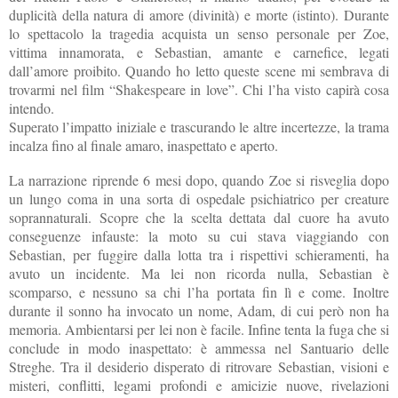
duplicità della natura di amore (divinità) e morte (istinto). Durante
lo spettacolo la tragedia acquista un senso personale per Zoe,
vittima innamorata, e Sebastian, amante e carnefice, legati
dall’amore proibito. Quando ho letto queste scene mi sembrava di
trovarmi nel film “Shakespeare in love”. Chi l’ha visto capirà cosa
intendo.
Superato l’impatto iniziale e trascurando le altre incertezze, la trama
incalza fino al finale amaro, inaspettato e aperto.
La narrazione riprende 6 mesi dopo, quando Zoe si risveglia dopo
un lungo coma in una sorta di ospedale psichiatrico per creature
soprannaturali. Scopre che la scelta dettata dal cuore ha avuto
conseguenze infauste: la moto su cui stava viaggiando con
Sebastian, per fuggire dalla lotta tra i rispettivi schieramenti, ha
avuto un incidente. Ma lei non ricorda nulla, Sebastian è
scomparso, e nessuno sa chi l’ha portata fin lì e come. Inoltre
durante il sonno ha invocato un nome, Adam, di cui però non ha
memoria. Ambientarsi per lei non è facile. Infine tenta la fuga che si
conclude in modo inaspettato: è ammessa nel Santuario delle
Streghe. Tra il desiderio disperato di ritrovare Sebastian, visioni e
misteri, conflitti, legami profondi e amicizie nuove, rivelazioni