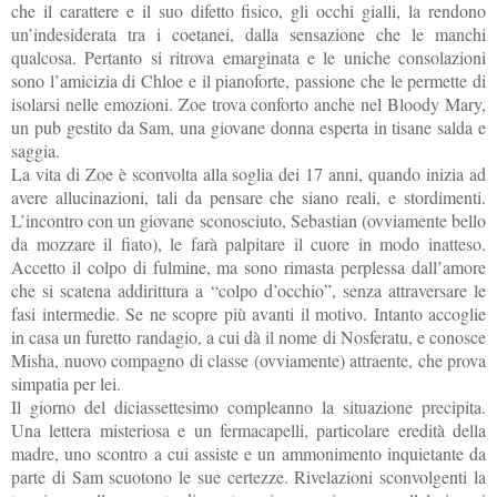
che il carattere e il suo difetto fisico, gli occhi gialli, la rendono
un’indesiderata tra i coetanei, dalla sensazione che le manchi
qualcosa. Pertanto si ritrova emarginata e le uniche consolazioni
sono l’amicizia di Chloe e il pianoforte, passione che le permette di
isolarsi nelle emozioni. Zoe trova conforto anche nel Bloody Mary,
un pub gestito da Sam, una giovane donna esperta in tisane salda e
saggia.
La vita di Zoe è sconvolta alla soglia dei 17 anni, quando inizia ad
avere allucinazioni, tali da pensare che siano reali, e stordimenti.
L’incontro con un giovane sconosciuto, Sebastian (ovviamente bello
da mozzare il fiato), le farà palpitare il cuore in modo inatteso.
Accetto il colpo di fulmine, ma sono rimasta perplessa dall’amore
che si scatena addirittura a “colpo d’occhio”, senza attraversare le
fasi intermedie. Se ne scopre più avanti il motivo. Intanto accoglie
in casa un furetto randagio, a cui dà il nome di Nosferatu, e conosce
Misha, nuovo compagno di classe (ovviamente) attraente, che prova
simpatia per lei.
Il giorno del diciassettesimo compleanno la situazione precipita.
Una lettera misteriosa e un fermacapelli, particolare eredità della
madre, uno scontro a cui assiste e un ammonimento inquietante da
parte di Sam scuotono le sue certezze. Rivelazioni sconvolgenti la