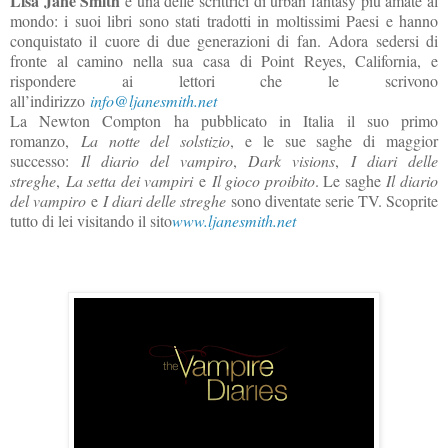
Lisa Jane Smith
è una delle scrittrici di urban fantasy più amate al
mondo: i suoi libri sono stati tradotti in moltissimi Paesi e hanno
conquistato il cuore di due generazioni di fan. Adora sedersi di
fronte al camino nella sua casa di Point Reyes, California, e
rispondere ai lettori che le scrivono
all’indirizzo
info@ljanesmith.net
La Newton Compton
ha pubblicato in Italia il suo primo
romanzo,
La notte del solstizio
, e le sue saghe di maggior
successo:
Il diario del vampiro
,
Dark visions
,
I diari delle
streghe
,
La setta dei vampiri
e
Il gioco proibito
. Le saghe
Il diario
del vampiro
e
I diari delle streghe
sono diventate serie TV. Scoprite
tutto di lei visitando il sito
www.ljanesmith.net