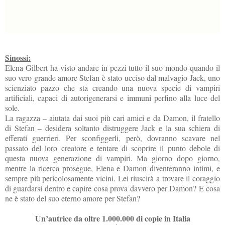
Sinossi:
Elena Gilbert ha visto andare in pezzi tutto il suo mondo quando il
suo vero grande amore Stefan è stato ucciso dal malvagio Jack, uno
scienziato pazzo che sta creando una nuova specie di vampiri
artificiali, capaci di autorigenerarsi e immuni perfino alla luce del
sole.
La ragazza – aiutata dai suoi più cari amici e da Damon, il fratello
di Stefan – desidera soltanto distruggere Jack e la sua schiera di
efferati guerrieri. Per sconfiggerli, però, dovranno scavare nel
passato del loro creatore e tentare di scoprire il punto debole di
questa nuova generazione di vampiri. Ma giorno dopo giorno,
mentre la ricerca prosegue, Elena e Damon diventeranno intimi, e
sempre più pericolosamente vicini. Lei riuscirà a trovare il coraggio
di guardarsi dentro e capire cosa prova davvero per Damon? E cosa
ne è stato del suo eterno amore per Stefan?
Un’autrice da oltre 1.000.000 di copie in Italia