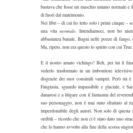
bastava che fosse un maschio umano normale e fert
di fuori dal matrimonio.
Nei libri – di cui ho letto solo i primi cinque –
una vita
normale.
Intendiamoci, non ho nien
abbastanza banale. Bagni nelle pozze di fango, 
Ma, ripeto, non era questo lo spirito con cui True
E il nostro amato vichingo? Beh, per lui il fin
vederlo trasformato in un imbonitore televisi
disgrazie dei suoi consimili vampiri. Però mi è 
Fang
tasia, sguardo impassibile e glaciale, e S
danarosi e a litigare con il fantasma del reveren
suo personaggio, non è mai stato sfruttato al ma
imperdonabile degli autori. Non solo di questa s
orribili – ricordo che non ci è stato dato uno str
che lo hanno avvolto alla fine della scorsa stag