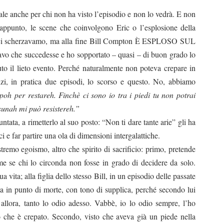
le anche per chi non ha visto l’episodio e non lo vedrà. E non
 appunto, le scene che coinvolgono Eric o l’esplosione della
 ci scherzavamo, ma alla fine Bill Compton
È
ESPLOSO SUL
avo che succedesse e ho sopportato – quasi – di buon grado lo
o il lieto evento. Perché naturalmente non poteva crepare in
nzi, in pratica due episodi, lo scorso e questo. No, abbiamo
oh per restareh. Finchè ci sono io tra i piedi tu non potrai
ssunah mi può resistereh.”
tata, a rimetterlo al suo posto: “Non ti dare tante arie” gli ha
i e far partire una ola di dimensioni intergalattiche.
tremo egoismo, altro che spirito di sacrificio: primo, pretende
me se chi lo circonda non fosse in grado di decidere da solo.
 vita; alla figlia dello stesso Bill, in un episodio delle passate
sta in punto di morte, con tono di supplica, perché secondo lui
allora, tanto lo odio adesso. Vabbè, io lo odio sempre, l’ho
 che è crepato. Secondo, visto che aveva già un piede nella