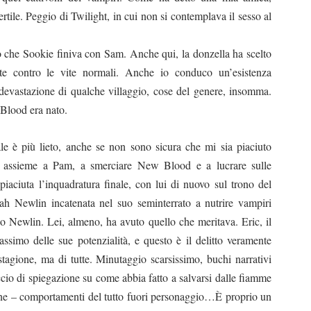
ile. Peggio di Twilight, in cui non si contemplava il sesso al
 so che Sookie finiva con Sam. Anche qui, la donzella ha scelto
te contro le vite normali. Anche io conduco un’esistenza
devastazione di qualche villaggio, cose del genere, insomma.
 Blood era nato.
ale è più lieto, anche se non sono sicura che mi sia piaciuto
vo assieme a Pam, a smerciare New Blood e a lucrare sulle
piaciuta l’inquadratura finale, con lui di nuovo sul trono del
arah Newlin incatenata nel suo seminterrato a nutrire vampiri
do Newlin. Lei, almeno, ha avuto quello che meritava. Eric, il
ssimo delle sue potenzialità, e questo è il delitto veramente
tagione, ma di tutte. Minutaggio scarsissimo, buchi narrativi
accio di spiegazione su come abbia fatto a salvarsi dalle fiamme
ione – comportamenti del tutto fuori personaggio…
È
proprio un