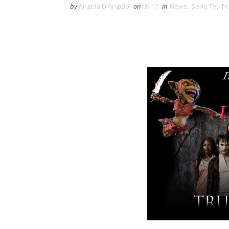
by
Angela D Angelo
on
09:17
in
News
,
Serie TV
,
Tr