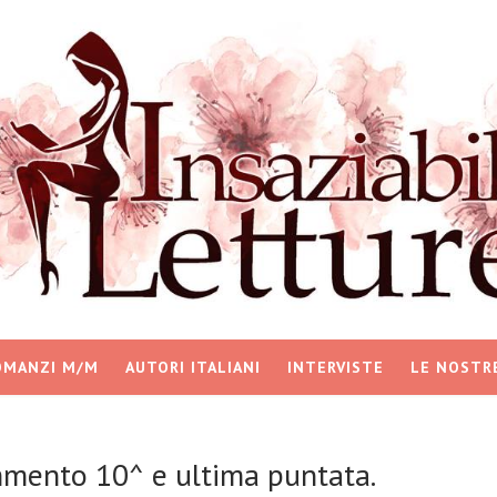
OMANZI M/M
AUTORI ITALIANI
INTERVISTE
LE NOSTR
mmento 10^ e ultima puntata.