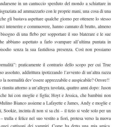
andarsene in un cantuccio sperduto del mondo a schiattare in
disgraziata ad ammazzarlo con le proprie mani, una cosa di una
o che gli bastava aspettare qualche giorno per ottenere lo stesso
 farci intenerire e commuovere, hanno cannato di brutto, almeno
 bisogno di una flebo per sopportare il suo blaterare e le sue
che abbiano aspettato a farlo svampare all’ultima puntata in
episodio senza la sua fastidiosa presenza. Così non possiamo
ormalità”: praticamente il contrario dello scopo per cui True
so assoluto, addirittura ipotizzando l’avvento di un’altra razza
 la normalità dev’essere apprezzabile e auspicabile? Orrore!!
riunita attorno a un’allegra tavolata, quattro anni dopo: Jason
nche lui con moglie e figlia; Hoyt e Jessica, che bambini non
da Mulino Bianco assieme a Lafayette e James, Andy e moglie e
, Sookie, incinta di non si sa chi – il tizio si vede solo per un
trulla e felice nel suo vestito a fiori, protesa verso la nuova
 di quei cattivoni dei vampiri. Come ha detto una mia amica,