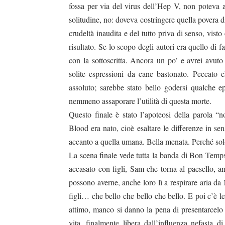
fossa per via del virus dell’Hep V, non poteva 
solitudine, no: doveva costringere quella povera 
crudeltà inaudita e del tutto priva di senso, vist
risultato. Se lo scopo degli autori era quello di
con la sottoscritta. Ancora un po’ e avrei avuto
solite espressioni da cane bastonato. Peccato 
assoluto; sarebbe stato bello godersi qualche 
nemmeno assaporare l’utilità di questa morte.
Questo finale è stato l’apoteosi della parola “n
Blood era nato, cioè esaltare le differenze in sen
accanto a quella umana. Bella menata. Perché solo
La scena finale vede tutta la banda di Bon Temps 
accasato con figli, Sam che torna al paesello, a
possono averne, anche loro lì a respirare aria 
figli… che bello che bello che bello. E poi c’è lei
attimo, manco si danno la pena di presentarcelo – 
vita, finalmente libera dall’influenza nefasta