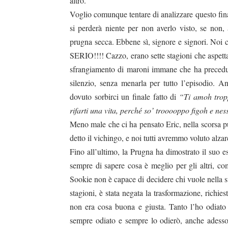
altro.
Voglio comunque tentare di analizzare questo fina
si perderà niente per non averlo visto, se non,
prugna secca. Ebbene sì, signore e signori. Noi
SERIO!!!! Cazzo, erano sette stagioni che aspett
sfrangiamento di maroni immane che ha precedut
silenzio, senza menarla per tutto l’episodio. A
dovuto sorbirci un finale fatto di
“Ti amoh tropp
rifarti una vita, perché so’ trooooppo figoh e ne
Meno male che ci ha pensato Eric, nella scorsa pun
detto il vichingo, e noi tutti avremmo voluto alzarc
Fino all’ultimo, la Prugna ha dimostrato il suo es
sempre di sapere cosa è meglio per gli altri, co
Sookie non è capace di decidere chi vuole nella sua
stagioni, è stata negata la trasformazione, richie
non era cosa buona e giusta. Tanto l’ho odiato 
sempre odiato e sempre lo odierò, anche adesso