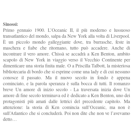
Sinossi:
Primo gennaio 1900. L’Oceanic II, il più moderno e lussuoso
transatlantico del mondo, salpa da New York alla volta di Liverpool.
È un piccolo mondo galleggiante dove, tra burrasche, feste in
maschera e fiabe che ritornano, tutto può accadere. Anche di
incontrare il vero amore. Chissà se accadrà a Ken Benton, ambito
scapolo di New York in viaggio verso il Vecchio Continente per
dimenticare una storia finita male. O a Priscilla Talbott, la misteriosa
bibliotecaria di bordo che si esprime come una lady e di cui nessuno
conosce il passato. Ma il nuovo secolo in fondo è appena
cominciato, e la parola speranza è sulla bocca di tutti. Il romanzo
breve Un amore di inizio secolo - La traversata inizia dove Un
amore di fine secolo terminava ed è dedicato a Ken Benton, uno dei
protagonisti più amati dalle lettrici del precedente capitolo. Ma
attenzione: la storia di Ken comincia sull’Oceanic, ma non è
sull’Atlantico che si concluderà. Poi non dite che non ve l’avevamo
detto…