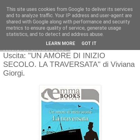
This site uses cookies from Google to deliver its services
and to analyze traffic. Your IP address and user-agent are
shared with Google along with performance and security
metrics to ensure quality of service, generate usage
statistics, and to detect and address abuse.
LEARN MORE
GOT IT
venerdì 19 dicembre 2014
Uscita: "UN AMORE DI INIZIO
SECOLO. LA TRAVERSATA" di Viviana
Giorgi.