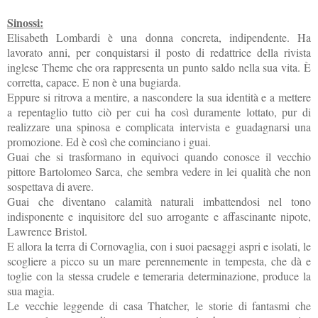
Sinossi:
Elisabeth Lombardi è una donna concreta, indipendente. Ha
lavorato anni, per conquistarsi il posto di redattrice della rivista
inglese Theme che ora rappresenta un punto saldo nella sua vita. È
corretta, capace. E non è una bugiarda.
Eppure si ritrova a mentire, a nascondere la sua identità e a mettere
a repentaglio tutto ciò per cui ha così duramente lottato, pur di
realizzare una spinosa e complicata intervista e guadagnarsi una
promozione. Ed è così che cominciano i guai.
Guai che si trasformano in equivoci quando conosce il vecchio
pittore Bartolomeo Sarca, che sembra vedere in lei qualità che non
sospettava di avere.
Guai che diventano calamità naturali imbattendosi nel tono
indisponente e inquisitore del suo arrogante e affascinante nipote,
Lawrence Bristol.
E allora la terra di Cornovaglia, con i suoi paesaggi aspri e isolati, le
scogliere a picco su un mare perennemente in tempesta, che dà e
toglie con la stessa crudele e temeraria determinazione, produce la
sua magia.
Le vecchie leggende di casa Thatcher, le storie di fantasmi che