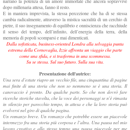
narrano la potenza di un amore immortale che ancora sopravvive
dopo millenaria attesa, fanno il resto.
E in maniera imprevista, la stessa percezione che ha di se stessa
cambia radicalmente, attraverso la mistica sacralità di un cerchio di
pietre, il suo insegnamento di equilibrio e onniscienza che racchiude
il senso del tempo, dell’infinito, dell’energia della terra, della
memoria di popoli scomparsi e mai dimenticati.
Dalla sofisticata, business-oriented Londra alla selvaggia punta
estrema della Cornovaglia, Izzie affronta un viaggio che parte
come una sfida, e si trasforma in una scommessa.
Su se stessa. Sul suo futuro. Sulla sua vita.
Presentazione dell'autrice:
Una sera d’estate riapro un vecchio file, una cinquantina di pagine
mai finite di una storia che non so nemmeno se è una storia. Il
canovaccio è pronto. Da qualche parte. So che non dovrò fare
ricerche storiche stavolta, che la voce dei personaggi se n’è rimasta
in silenzio per parecchio tempo, in attesa e che la loro storia può
evolversi nel giro di qualche pagina.
Un romanzo breve. Un romanzo che potrebbe essere un piacevole
intermezzo fra una storia più corposa e l’altra. Una pausa nel mio
lavoro creativo e allo stesso tempo una pausa piacevole per me