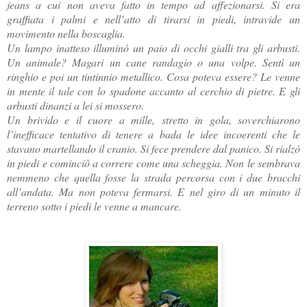
jeans a cui non aveva fatto in tempo ad affezionarsi. Si era
graffiata i palmi e nell’atto di tirarsi in piedi, intravide un
movimento nella boscaglia.
Un lampo inatteso illuminò un paio di occhi gialli tra gli arbusti.
Un animale? Magari un cane randagio o una volpe. Sentì un
ringhio e poi un tintinnio metallico. Cosa poteva essere? Le venne
in mente il tale con lo spadone accanto al cerchio di pietre. E gli
arbusti dinanzi a lei si mossero.
Un brivido e il cuore a mille, stretto in gola, soverchiarono
l’inefficace tentativo di tenere a bada le idee incoerenti che le
stavano martellando il cranio. Si fece prendere dal panico. Si rialzò
in piedi e cominciò a correre come una scheggia. Non le sembrava
nemmeno che quella fosse la strada percorsa con i due bracchi
all’andata. Ma non poteva fermarsi. E nel giro di un minuto il
terreno sotto i piedi le venne a mancare.