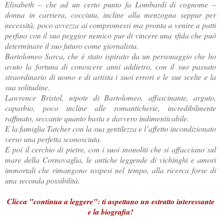
Elisabeth – che ad un certo punto fa Lombardi di cognome –
donna in carriera, cocciuta, incline alla menzogna seppur per
necessità, poco avvezza ai compromessi ma pronta a venire a patti
perfino con il suo peggior nemico pur di vincere una sfida che può
determinare il suo futuro come giornalista.
Bartolomeo Sarca, che è stato ispirato da un personaggio che ho
avuto la fortuna di conoscere anni addietro, con il suo passato
straordinario di uomo e di artista i suoi errori e le sue scelte e la
sua solitudine.
Lawrence Bristol, nipote di Bartolomeo, affascinante, arguto,
caparbio, poco incline alle romanticherie, incredibilmente
raffinato, seccante quanto basta e davvero indimenticabile.
E la famiglia Tatcher con la sua gentilezza e l’affetto incondizionato
verso una perfetta sconosciuta.
E poi il cerchio di pietre, con i suoi monoliti che si affacciano sul
mare della Cornovaglia, le antiche leggende di vichinghi e amori
immortali che rimangono sospesi nel tempo, alla ricerca forse di
una seconda possibilità.
Clicca "continua a leggere": ti aspettano un estratto interessante
e la biografia!