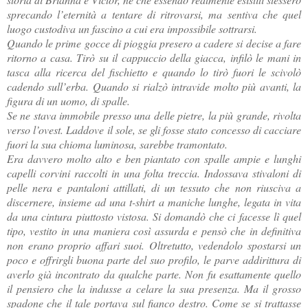
sprecando l’eternità a tentare di ritrovarsi, ma sentiva che quel
luogo custodiva un fascino a cui era impossibile sottrarsi.
Quando le prime gocce di pioggia presero a cadere si decise a fare
ritorno a casa. Tirò su il cappuccio della giacca, infilò le mani in
tasca alla ricerca del fischietto e quando lo tirò fuori le scivolò
cadendo sull’erba. Quando si rialzò intravide molto più avanti, la
figura di un uomo, di spalle.
Se ne stava immobile presso una delle pietre, la più grande, rivolta
verso l’ovest. Laddove il sole, se gli fosse stato concesso di cacciare
fuori la sua chioma luminosa, sarebbe tramontato.
Era davvero molto alto e ben piantato con spalle ampie e lunghi
capelli corvini raccolti in una folta treccia. Indossava stivaloni di
pelle nera e pantaloni attillati, di un tessuto che non riusciva a
discernere, insieme ad una t-shirt a maniche lunghe, legata in vita
da una cintura piuttosto vistosa. Si domandò che ci facesse lì quel
tipo, vestito in una maniera così assurda e pensò che in definitiva
non erano proprio affari suoi. Oltretutto, vedendolo spostarsi un
poco e offrirgli buona parte del suo profilo, le parve addirittura di
averlo già incontrato da qualche parte. Non fu esattamente quello
il pensiero che la indusse a celare la sua presenza. Ma il grosso
spadone che il tale portava sul fianco destro. Come se si trattasse