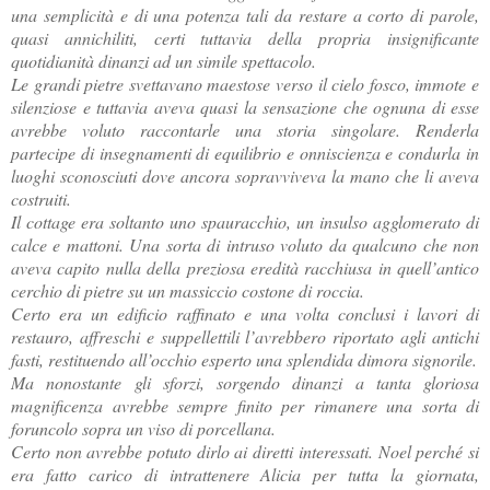
una semplicità e di una potenza tali da restare a corto di parole,
quasi annichiliti, certi tuttavia della propria insignificante
quotidianità dinanzi ad un simile spettacolo.
Le grandi pietre svettavano maestose verso il cielo fosco, immote e
silenziose e tuttavia aveva quasi la sensazione che ognuna di esse
avrebbe voluto raccontarle una storia singolare. Renderla
partecipe di insegnamenti di equilibrio e onniscienza e condurla in
luoghi sconosciuti dove ancora sopravviveva la mano che li aveva
costruiti.
Il cottage era soltanto uno spauracchio, un insulso agglomerato di
calce e mattoni. Una sorta di intruso voluto da qualcuno che non
aveva capito nulla della preziosa eredità racchiusa in quell’antico
cerchio di pietre su un massiccio costone di roccia.
Certo era un edificio raffinato e una volta conclusi i lavori di
restauro, affreschi e suppellettili l’avrebbero riportato agli antichi
fasti, restituendo all’occhio esperto una splendida dimora signorile.
Ma nonostante gli sforzi, sorgendo dinanzi a tanta gloriosa
magnificenza avrebbe sempre finito per rimanere una sorta di
foruncolo sopra un viso di porcellana.
Certo non avrebbe potuto dirlo ai diretti interessati. Noel perché si
era fatto carico di intrattenere Alicia per tutta la giornata,