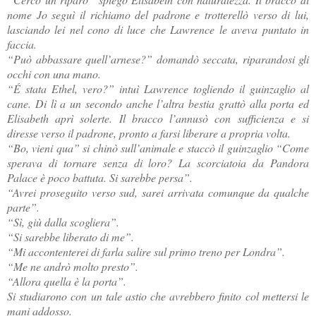
nome Jo seguì il richiamo del padrone e trotterellò verso di lui,
lasciando lei nel cono di luce che Lawrence le aveva puntato in
faccia.
“Può abbassare quell’arnese?” domandò seccata, riparandosi gli
occhi con una mano.
“É stata Ethel, vero?” intuì Lawrence togliendo il guinzaglio al
cane. Di lì a un secondo anche l’altra bestia grattò alla porta ed
Elisabeth aprì solerte. Il bracco l’annusò con sufficienza e si
diresse verso il padrone, pronto a farsi liberare a propria volta.
“Bo, vieni qua” si chinò sull’animale e staccò il guinzaglio “Come
sperava di tornare senza di loro? La scorciatoia da Pandora
Palace è poco battuta. Si sarebbe persa”.
“Avrei proseguito verso sud, sarei arrivata comunque da qualche
parte”.
“Sì, giù dalla scogliera”.
“Si sarebbe liberato di me”.
“Mi accontenterei di farla salire sul primo treno per Londra”.
“Me ne andrò molto presto”.
“Allora quella è la porta”.
Si studiarono con un tale astio che avrebbero finito col mettersi le
mani addosso.