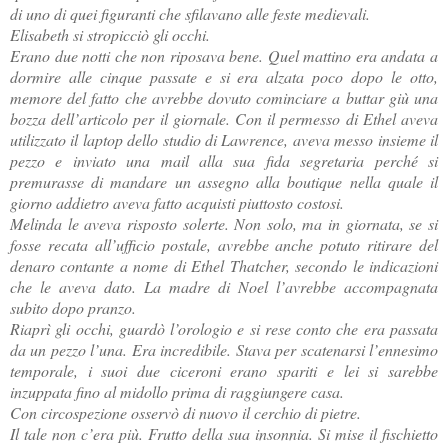
di uno di quei figuranti che sfilavano alle feste medievali.
Elisabeth si stropicciò gli occhi.
Erano due notti che non riposava bene. Quel mattino era andata a
dormire alle cinque passate e si era alzata poco dopo le otto,
memore del fatto che avrebbe dovuto cominciare a buttar giù una
bozza dell’articolo per il giornale. Con il permesso di Ethel aveva
utilizzato il laptop dello studio di Lawrence, aveva messo insieme il
pezzo e inviato una mail alla sua fida segretaria perché si
premurasse di mandare un assegno alla boutique nella quale il
giorno addietro aveva fatto acquisti piuttosto costosi.
Melinda le aveva risposto solerte. Non solo, ma in giornata, se si
fosse recata all’ufficio postale, avrebbe anche potuto ritirare del
denaro contante a nome di Ethel Thatcher, secondo le indicazioni
che le aveva dato. La madre di Noel l’avrebbe accompagnata
subito dopo pranzo.
Riaprì gli occhi, guardò l’orologio e si rese conto che era passata
da un pezzo l’una. Era incredibile. Stava per scatenarsi l’ennesimo
temporale, i suoi due ciceroni erano spariti e lei si sarebbe
inzuppata fino al midollo prima di raggiungere casa.
Con circospezione osservò di nuovo il cerchio di pietre.
Il tale non c’era più. Frutto della sua insonnia. Si mise il fischietto