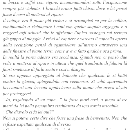
in bocca e soffiò con vigore, incamminandosi sotto l’acquazzone
sempre più violento. I bracchi erano finiti chissà dove e lei pensò
fosse il caso di mettersi al riparo.
Il cottage era il posto più vicino e si arrampicò su per la collina,
continuando a richiamare i cani con quello stupido aggeggio e a
reggersi agli arbusti che le offrivano l’unico sostegno sul terreno
già zuppo di pioggia. Arrivò al cantiere e varcato il cancello aperto
della recinzione pensò di sgattaiolare all’interno attraverso una
delle finestre al piano terra, come aveva fatto qualche ora prima.
In realtà la porta adesso era socchiusa. Quindi non ci pensò due
volte a mettersi al riparo in attesa che quel trambusto di fulmini là
fuori smettesse di farla sentire così a disagio.
Si era appena appoggiata al battente che qualcosa le si buttò
contro la giacca, spingendola con veemenza. Si voltò spaventata
beccandosi una leccata appiccicosa sulla mano che aveva alzato
per proteggersi.
“Jo, vagabondo di un cane…” la frase morì così, a meno di tre
metri da lei nella penombra rischiarata da una torcia tascabile.
“Che diavolo ci fa lei qui?”
Non si poteva certo dire che fosse una frase di benvenuto. Non che
si fosse aspettata qualcosa di diverso.
“Cerco un riparo” spiegò Elisabeth con naturalezza. Il bracco di