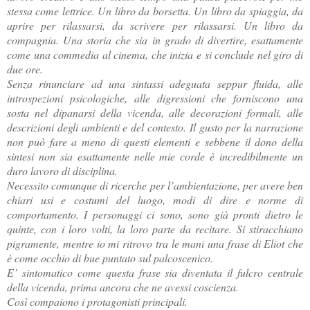
stessa come lettrice. Un libro da borsetta. Un libro da spiaggia, da
aprire per rilassarsi, da scrivere per rilassarsi. Un libro da
compagnia. Una storia che sia in grado di divertire, esattamente
come una commedia al cinema, che inizia e si conclude nel giro di
due ore.
Senza rinunciare ad una sintassi adeguata seppur fluida, alle
introspezioni psicologiche, alle digressioni che forniscono una
sosta nel dipanarsi della vicenda, alle decorazioni formali, alle
descrizioni degli ambienti e del contesto. Il gusto per la narrazione
non può fare a meno di questi elementi e sebbene il dono della
sintesi non sia esattamente nelle mie corde è incredibilmente un
duro lavoro di disciplina.
Necessito comunque di ricerche per l’ambientazione, per avere ben
chiari usi e costumi del luogo, modi di dire e norme di
comportamento. I personaggi ci sono, sono già pronti dietro le
quinte, con i loro volti, la loro parte da recitare. Si stiracchiano
pigramente, mentre io mi ritrovo tra le mani una frase di Eliot che
è come occhio di bue puntato sul palcoscenico.
E’ sintomatico come questa frase sia diventata il fulcro centrale
della vicenda, prima ancora che ne avessi coscienza.
Così compaiono i protagonisti principali.