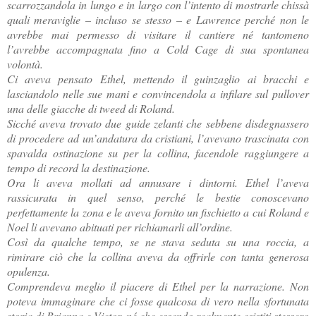
scarrozzandola in lungo e in largo con l’intento di mostrarle chissà
quali meraviglie – incluso se stesso – e Lawrence perché non le
avrebbe mai permesso di visitare il cantiere né tantomeno
l’avrebbe accompagnata fino a Cold Cage di sua spontanea
volontà.
Ci aveva pensato Ethel, mettendo il guinzaglio ai bracchi e
lasciandolo nelle sue mani e convincendola a infilare sul pullover
una delle giacche di tweed di Roland.
Sicché aveva trovato due guide zelanti che sebbene disdegnassero
di procedere ad un’andatura da cristiani, l’avevano trascinata con
spavalda ostinazione su per la collina, facendole raggiungere a
tempo di record la destinazione.
Ora li aveva mollati ad annusare i dintorni. Ethel l’aveva
rassicurata in quel senso, perché le bestie conoscevano
perfettamente la zona e le aveva fornito un fischietto a cui Roland e
Noel li avevano abituati per richiamarli all’ordine.
Così da qualche tempo, se ne stava seduta su una roccia, a
rimirare ciò che la collina aveva da offrirle con tanta generosa
opulenza.
Comprendeva meglio il piacere di Ethel per la narrazione. Non
poteva immaginare che ci fosse qualcosa di vero nella sfortunata
storia di Brianna e Victor, né che essendo realmente esistiti stessero