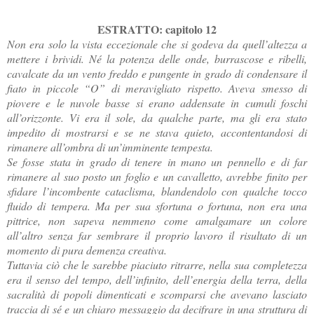
ESTRATTO: capitolo 12
Non era solo la vista eccezionale che si godeva da quell’altezza a
mettere i brividi. Né la potenza delle onde, burrascose e ribelli,
cavalcate da un vento freddo e pungente in grado di condensare il
fiato in piccole “O” di meravigliato rispetto. Aveva smesso di
piovere e le nuvole basse si erano addensate in cumuli foschi
all’orizzonte. Vi era il sole, da qualche parte, ma gli era stato
impedito di mostrarsi e se ne stava quieto, accontentandosi di
rimanere all’ombra di un’imminente tempesta.
Se fosse stata in grado di tenere in mano un pennello e di far
rimanere al suo posto un foglio e un cavalletto, avrebbe finito per
sfidare l’incombente cataclisma, blandendolo con qualche tocco
fluido di tempera. Ma per sua sfortuna o fortuna, non era una
pittrice, non sapeva nemmeno come amalgamare un colore
all’altro senza far sembrare il proprio lavoro il risultato di un
momento di pura demenza creativa.
Tuttavia ciò che le sarebbe piaciuto ritrarre, nella sua completezza
era il senso del tempo, dell’infinito, dell’energia della terra, della
sacralità di popoli dimenticati e scomparsi che avevano lasciato
traccia di sé e un chiaro messaggio da decifrare in una struttura di