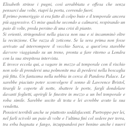
Elisabeth strinse i pugni, così arrabbiata e offesa che senza
pensarci due volte, riaprì la porta, correndo fuori.
Il primo pomeriggio si era fatto di colpo buio e il temporale ancora
più aggressivo. Ci mise qualche secondo a calmarsi, respirando un
paio di volte, preda persino di una crisi di pianto.
Si orientò, stringendosi nella giacca non sua e si incamminò oltre
la recinzione. Che razza di zoticone. Se la sera prima non fosse
arrivato ad interrompere il vecchio Sarca, a quest’ora starebbe
davvero viaggiando su un treno, pronta a fare ritorno a Londra
con la sua strepitosa intervista.
E invece eccola qui, a vagare in mezzo al temporale con il rischio
non solo di prendersi una polmonite ma di perdersi nella boscaglia
più fitta. Un fantasma nella nebbia in cerca di Pandora Palace. Le
sarebbe piaciuto poter sconvolgere il sonno di Lawrence Bristol,
tirargli le coperte di notte, sbattere le porte, fargli dondolare
davanti foglietti, aprirgli le finestre in mezzo a un bel temporale e
roba simile. Sarebbe uscito di testa e lei avrebbe avuto la sua
vendetta.
Pensieri terribili anche se piuttosto soddisfacenti. Purtroppo per lei,
nel farli scivolò un paio di volte e l’ultima finì col sedere per terra,
tra erba bagnata e fango, inzuppandosi per benino anche i nuovi