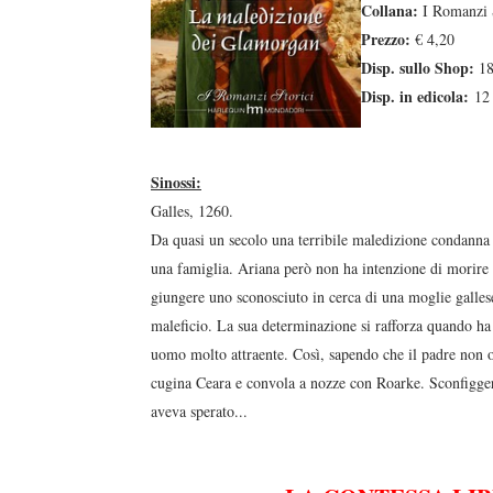
Collana:
I Romanzi 
Prezzo:
€ 4,20
Disp. sullo Shop:
18
Disp. in edicola:
12 
Sinossi:
Galles, 1260.
Da quasi un secolo una terribile maledizione condanna 
una famiglia. Ariana però non ha intenzione di morire zi
giungere uno sconosciuto in cerca di una moglie gallese
duso/#sthash.Y3EQJmde.dpuf
duso/#sthash.Y3EQJmde.dpuf
duso/#sthash.Y3EQJmde.dpuf
duso/#sthash.Y3EQJmde.dpuf
duso/#sthash.Y3EQJmde.dpuf
maleficio. La sua determinazione si rafforza quando ha 
uomo molto attraente. Così, sapendo che il padre non o
cugina Ceara e convola a nozze con Roarke. Sconfiggere 
aveva sperato...