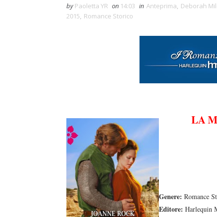
by
Paoletta YR
on
14:03
in
Anteprima
,
Deborah Mi
2015
,
Romance Storico
LA 
Genere:
Romance St
Editore:
Harlequin 