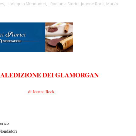
les
,
Harlequin Mondadori
,
I Romanzi Storici
,
Joanne Rock
,
Marzo
MALEDIZIONE DEI GLAMORGAN
di Joanne Rock
orico
Mondadori