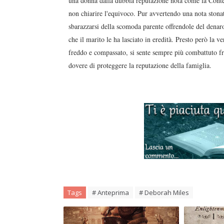
una donna dalla dubbia reputazione nota come la Contess
non chiarire l'equivoco. Pur avvertendo una nota stonat
sbarazzarsi della scomoda parente offrendole del denaro
che il marito le ha lasciato in eredità. Presto però la
freddo e compassato, si sente sempre più combattuto fra
dovere di proteggere la reputazione della famiglia.
Tags
# Anteprima
# Deborah Miles