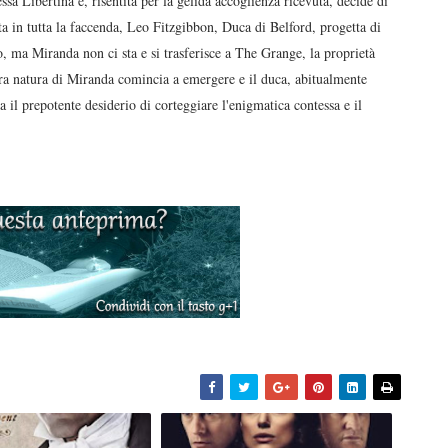
a Libertina e, risentita per la gelida accoglienza ricevuta, decide di
a in tutta la faccenda, Leo Fitzgibbon, Duca di Belford, progetta di
, ma Miranda non ci sta e si trasferisce a The Grange, la proprietà
 vera natura di Miranda comincia a emergere e il duca, abitualmente
 il prepotente desiderio di corteggiare l'enigmatica contessa e il