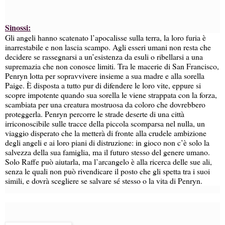
Sinossi:
Gli angeli hanno scatenato l’apocalisse sulla terra, la loro furia è
inarrestabile e non lascia scampo. Agli esseri umani non resta che
decidere se rassegnarsi a un’esistenza da esuli o ribellarsi a una
supremazia che non conosce limiti. Tra le macerie di San Francisco,
Penryn lotta per sopravvivere insieme a sua madre e alla sorella
Paige. È disposta a tutto pur di difendere le loro vite, eppure si
scopre impotente quando sua sorella le viene strappata con la forza,
scambiata per una creatura mostruosa da coloro che dovrebbero
proteggerla. Penryn percorre le strade deserte di una città
irriconoscibile sulle tracce della piccola scomparsa nel nulla, un
viaggio disperato che la metterà di fronte alla crudele ambizione
degli angeli e ai loro piani di distruzione: in gioco non c’è solo la
salvezza della sua famiglia, ma il futuro stesso del genere umano.
Solo Raffe può aiutarla, ma l’arcangelo è alla ricerca delle sue ali,
senza le quali non può rivendicare il posto che gli spetta tra i suoi
simili, e dovrà scegliere se salvare sé stesso o la vita di Penryn.