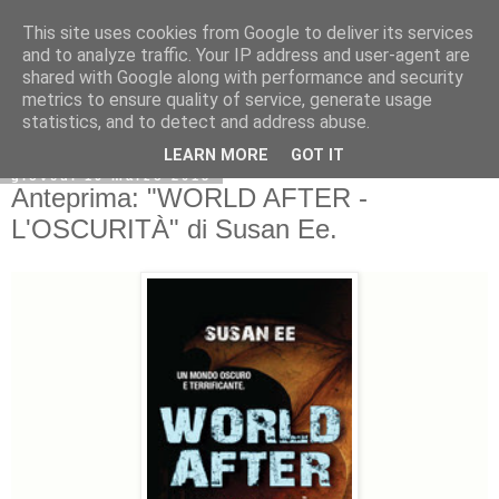
This site uses cookies from Google to deliver its services
and to analyze traffic. Your IP address and user-agent are
shared with Google along with performance and security
metrics to ensure quality of service, generate usage
statistics, and to detect and address abuse.
LEARN MORE
GOT IT
giovedì 19 marzo 2015
Anteprima: "WORLD AFTER -
L'OSCURITÀ" di Susan Ee.