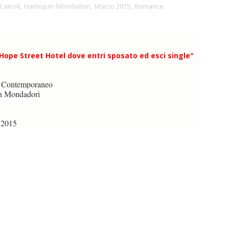
Carroll
,
Harlequin Mondadori
,
Marzo 2015
,
Romance
'Hope Street Hotel dove entri sposato ed esci single"
Contemporaneo
n Mondadori
 2015