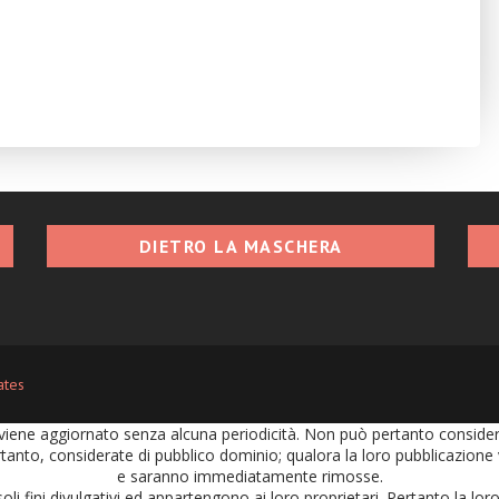
DIETRO LA MASCHERA
ates
iene aggiornato senza alcuna periodicità. Non può pertanto considerars
tanto, considerate di pubblico dominio; qualora la loro pubblicazione vi
e saranno immediatamente rimosse.
soli fini divulgativi ed appartengono ai loro proprietari. Pertanto la l