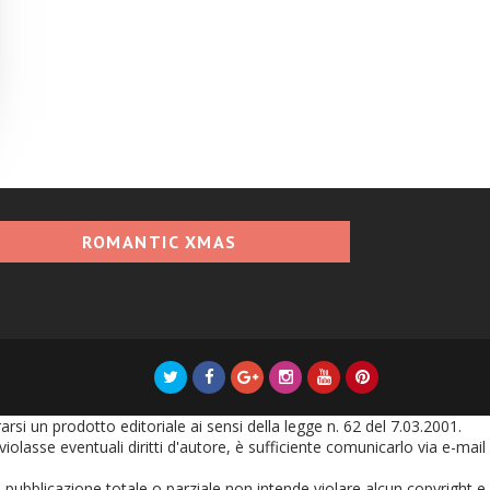
ROMANTIC XMAS
i un prodotto editoriale ai sensi della legge n. 62 del 7.03.2001.
olasse eventuali diritti d'autore, è sufficiente comunicarlo via e-mail
oro pubblicazione totale o parziale non intende violare alcun copyright e