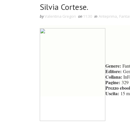
Silvia Cortese.
by
Valentina Gregori
on
11:30
in
Anteprima
,
Fanta
Genere:
Fan
Editore:
Gene
Collana:
InF
Pagine:
329
Prezzo eboo
Uscita:
15 m