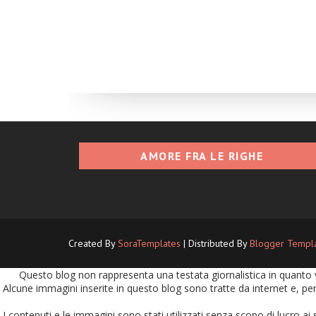
AMORE FRA LE RIGHE
Created By
SoraTemplates
| Distributed By
Blogger Templ
Questo blog non rappresenta una testata giornalistica in quanto v
Alcune immagini inserite in questo blog sono tratte da internet e, per
I contenuti e le immagini sono stati utilizzati senza scopo di lucro ai 