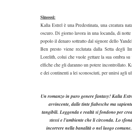
Sinossi:
Kalìa Estrel è una Predestinata, una creatura na
oscuro. Di giorno lavora in una locanda, di notte v
popolo il denaro sottratto dal signore dello Yandel
Ben presto viene reclutata dalla Setta degli I
duso/#sthash.Y3EQJmde.dpuf
duso/#sthash.Y3EQJmde.dpuf
duso/#sthash.Y3EQJmde.dpuf
duso/#sthash.Y3EQJmde.dpuf
duso/#sthash.Y3EQJmde.dpuf
Lorelith, colui che vuole gettare la sua ombra su
elfiche che gli daranno un potere incontrollato. K
e dei continenti a lei sconosciuti, per unirsi agli 
Un romanzo in puro genere fantasy! Kalìa Estrel 
avvincente, dalle tinte fiabesche ma sapient
tangibili. Leggenda e realtà si fondono per crea
stessi e l’ambiente che li circonda. Lo sfon
incorrere nella banalità o nel luogo comune. 