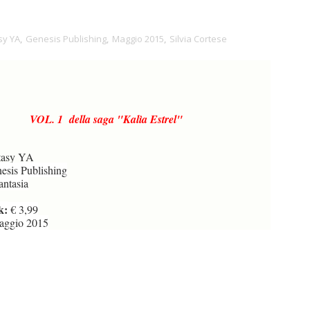
sy YA
,
Genesis Publishing
,
Maggio 2015
,
Silvia Cortese
VOL. 1 della saga "Kalìa Estrel"
tasy YA
sis Publishing
antasia
k:
€ 3,99
aggio 2015