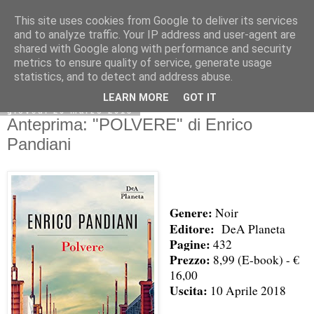
This site uses cookies from Google to deliver its services
and to analyze traffic. Your IP address and user-agent are
shared with Google along with performance and security
metrics to ensure quality of service, generate usage
statistics, and to detect and address abuse.
LEARN MORE
GOT IT
giovedì 29 marzo 2018
Anteprima: "POLVERE" di Enrico
Pandiani
Genere:
Noir
Editore:
DeA Planeta
Pagine:
432
Prezzo:
8,99 (E-book) - €
16,00
Uscita:
10 Aprile 2018