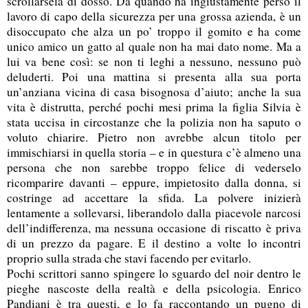
scrollarsela di dosso. Da quando ha ingiustamente perso il
lavoro di capo della sicurezza per una grossa azienda, è un
disoccupato che alza un po’ troppo il gomito e ha come
unico amico un gatto al quale non ha mai dato nome. Ma a
lui va bene così: se non ti leghi a nessuno, nessuno può
deluderti. Poi una mattina si presenta alla sua porta
un’anziana vicina di casa bisognosa d’aiuto; anche la sua
vita è distrutta, perché pochi mesi prima la figlia Silvia è
stata uccisa in circostanze che la polizia non ha saputo o
voluto chiarire. Pietro non avrebbe alcun titolo per
immischiarsi in quella storia – e in questura c’è almeno una
persona che non sarebbe troppo felice di vederselo
ricomparire davanti – eppure, impietosito dalla donna, si
costringe ad accettare la sfida. La polvere inizierà
lentamente a sollevarsi, liberandolo dalla piacevole narcosi
dell’indifferenza, ma nessuna occasione di riscatto è priva
di un prezzo da pagare. E il destino a volte lo incontri
proprio sulla strada che stavi facendo per evitarlo.
Pochi scrittori sanno spingere lo sguardo del noir dentro le
pieghe nascoste della realtà e della psicologia. Enrico
Pandiani è tra questi, e lo fa raccontando un pugno di