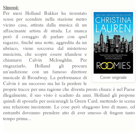
Sinossi:
Per mesi Holland Bakker ha inventato
scuse per scendere nella stazione metro
vicino casa, attirata dalla musica di un
affascinante artista di strada. Le manca
però il coraggio di parlare con quel
ragazzo, finché una notte, aggredita da un
ubriaco, viene soccorsa dal misterioso
musicista, che scopre essere irlandese e
chiamarsi Calvin Mcloughlin. Per
ringraziarlo, Holland gli procura
un'audizione con un famoso direttore
musicale di Broadway. La performance di
Cover originale
Calvin è un successo ma lui fa perdere le
proprie tracce per una ragione che diventa presto chiara: è nel Paese
illegalmente, il suo visto è scaduto da anni. Holland gli propone
quindi di sposarla per assicurargli la Green Card, mettendo in scena
una relazione inesistente. Le cose però sfuggono loro di mano, ed
entrambi dovranno prendere atto di aver smesso di fingere tanto
tempo prima...