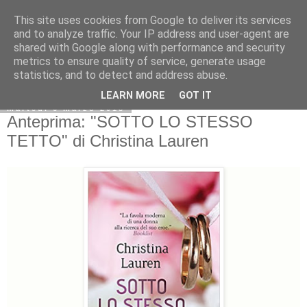
This site uses cookies from Google to deliver its services
and to analyze traffic. Your IP address and user-agent are
shared with Google along with performance and security
metrics to ensure quality of service, generate usage
statistics, and to detect and address abuse.
LEARN MORE
GOT IT
martedì 6 marzo 2018
Anteprima: "SOTTO LO STESSO
TETTO" di Christina Lauren