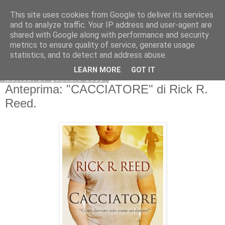
This site uses cookies from Google to deliver its services
and to analyze traffic. Your IP address and user-agent are
shared with Google along with performance and security
metrics to ensure quality of service, generate usage
statistics, and to detect and address abuse.
LEARN MORE
GOT IT
martedì 27 gennaio 2015
Anteprima: "CACCIATORE" di Rick R.
Reed.